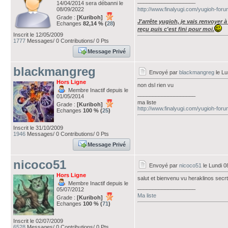
___________________
14/04/2014 sera débanni le
08/09/2022
http://www.finalyugi.com/yugioh-for
Grade :
[Kuriboh]
J'arrête yugioh, je vais renvoyer 
Echanges
82,14 % (
28
)
reçu puis c'est fini pour moi.
Inscrit le 12/05/2009
1777
Messages/ 0 Contributions/ 0 Pts
Message Privé
blackmangreg
Envoyé par
blackmangreg
le Lu
Hors Ligne
non dsl rien vu
Membre Inactif depuis le
___________________
01/05/2014
ma liste
Grade :
[Kuriboh]
http://www.finalyugi.com/yugioh-for
Echanges
100 % (
25
)
Inscrit le 31/10/2009
1946
Messages/ 0 Contributions/ 0 Pts
Message Privé
nicoco51
Envoyé par
nicoco51
le Lundi 0
Hors Ligne
salut et bienvenu vu heraklinos secr
Membre Inactif depuis le
___________________
05/07/2012
Ma liste
Grade :
[Kuriboh]
Echanges
100 % (
71
)
Inscrit le 02/07/2009
6528
Messages/ 0 Contributions/ 0 Pts