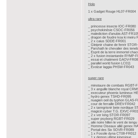
Holo
1 x Gadget Rouge HL07-FR004
ultra rare
_ princesse insecte IOC-FR080
_ psychokinésie CSOC-FR056
_ malediction d'anubis AST-FR10
_ dragon de foudre koa ki meir
_ 2 x caius SDDE-FR001
_ Gleipnir chaine de fenrir STO
_ Parshath le chevalier des te
_ Esprit de la terre immortel ch
_ 2 x fusion instantanée RYMP-
_ essai et chatiment GAOV-FR0
_ parallel world fusion LC011
_ Evolzar laggia PHSW-FR043
super rare
_ minotaure de combats RGBT-
_ 3 x anguille blanche royal CR
_ executeur phoenix lumineux 
_ hydro genex TSHD-FR095
_ nuagien oeil du typhon GLAS-
_ cour de ferraille DREV-FR042
_ 2 x tanngrisnir bete nordique
_ magicin cyber T.G. EXVC-FR0
_ 2 x ver king STOR-FR097
_ super psyborg RGBT-FR029
_ aile noire hillen le vent de te
_ Homme Oiseaux allié genex H
_ Portail des Six SOVR-FR089
_ 1 x Fossile dyna CT08-FR012
_ 1 x demon ultime kinesique