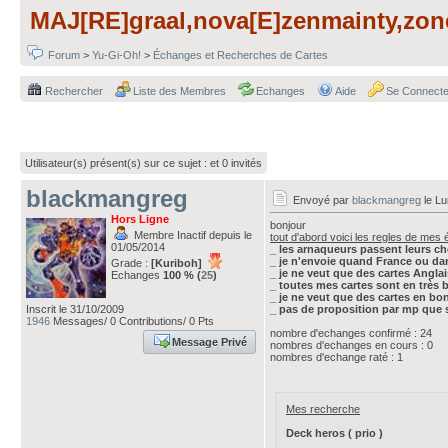
MAJ[RE]graal,nova[E]zenmainty,zone
Forum
>
Yu-Gi-Oh!
>
Échanges et Recherches de Cartes
Rechercher
Liste des Membres
Echanges
Aide
Se Connecte
Utilisateur(s) présent(s) sur ce sujet :
et 0 invités
blackmangreg
Envoyé par
blackmangreg
le Lu
Hors Ligne
bonjour
Membre Inactif depuis le
tout d'abord voici les regles de mes
01/05/2014
_ les arnaqueurs passent leurs chem
_ je n'envoie quand France ou dan
Grade :
[Kuriboh]
_ je ne veut que des cartes Angla
Echanges
100 % (
25
)
_ toutes mes cartes sont en très 
_ je ne veut que des cartes en bo
Inscrit le 31/10/2009
_ pas de proposition par mp que s
1946
Messages/ 0 Contributions/ 0 Pts
nombre d'echanges confirmé : 24
Message Privé
nombres d'echanges en cours : 0
nombres d'echange raté : 1
Mes recherche
Deck heros ( prio )