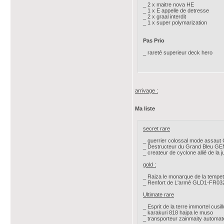
_ 2 x maitre nova HE
_ 1 x E appelle de detresse
_ 2 x graal interdit
_ 1 x super polymarization
Pas Prio
_ rareté superieur deck hero
arrivage :
Ma liste
secret rare
_ guerrier colossal mode assa
_ Destructeur du Grand Bleu G
_ createur de cyclone allié de l
gold :
_ Raiza le monarque de la temp
_ Renfort de L'armé GLD1-FR03
Ultimate rare
_ Esprit de la terre immortel cus
_ karakuri 818 haipa le muso
_ transporteur zainmaity auto