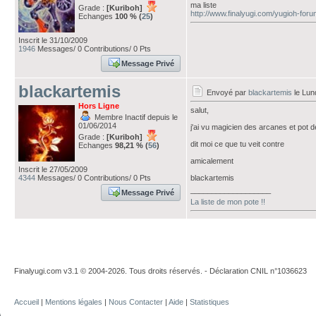
ma liste
Grade :
[Kuriboh]
http://www.finalyugi.com/yugioh-for
Echanges
100 % (
25
)
Inscrit le 31/10/2009
1946
Messages/ 0 Contributions/ 0 Pts
Message Privé
blackartemis
Envoyé par
blackartemis
le Lun
Hors Ligne
salut,
Membre Inactif depuis le
01/06/2014
j'ai vu magicien des arcanes et pot d
Grade :
[Kuriboh]
dit moi ce que tu veit contre
Echanges
98,21 % (
56
)
amicalement
Inscrit le 27/05/2009
4344
Messages/ 0 Contributions/ 0 Pts
blackartemis
___________________
Message Privé
La liste de mon pote !!
Finalyugi.com v3.1 © 2004-2026. Tous droits réservés. - Déclaration CNIL n°1036623
Accueil
|
Mentions légales
|
Nous Contacter
|
Aide
|
Statistiques