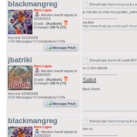
blackmangreg
Envoyé par
blackmangreg
le Lu
Hors Ligne
je n'ai rien vu chez toi yoyolink_sab
Membre Inactif depuis le
___________________
01/05/2014
ma liste
Grade :
[Kuriboh]
http://www.finalyugi.com/yugioh-for
Echanges
100 % (
25
)
Inscrit le 31/10/2009
1946
Messages/ 0 Contributions/ 0 Pts
Message Privé
jbatriki
Envoyé par
jbatriki
le Lundi 08 F
Hors Ligne
vu 2 zero absolu
Membre Inactif depuis le
___________________
28/08/2020
Salut
Grade :
[Kuriboh]
Echanges
100 % (
70
)
Back Home
Inscrit le 02/08/2009
6828
Messages/ 0 Contributions/ 0 Pts
Message Privé
blackmangreg
Envoyé par
blackmangreg
le Lu
Hors Ligne
rien vu
Membre Inactif depuis le
___________________
01/05/2014