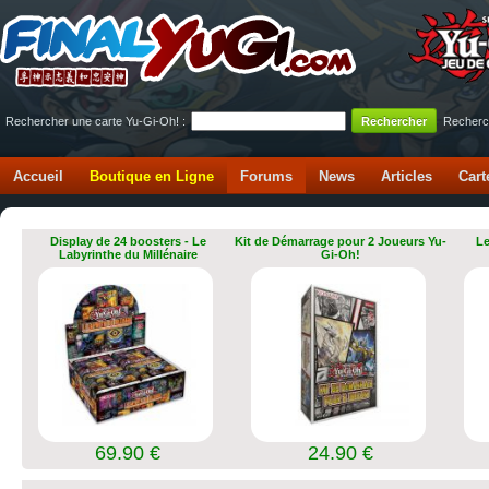
Rechercher une carte Yu-Gi-Oh! :
Recherc
Accueil
Boutique en Ligne
Forums
News
Articles
Cart
Display de 24 boosters - Le
Kit de Démarrage pour 2 Joueurs Yu-
Le
Labyrinthe du Millénaire
Gi-Oh!
69.90 €
24.90 €