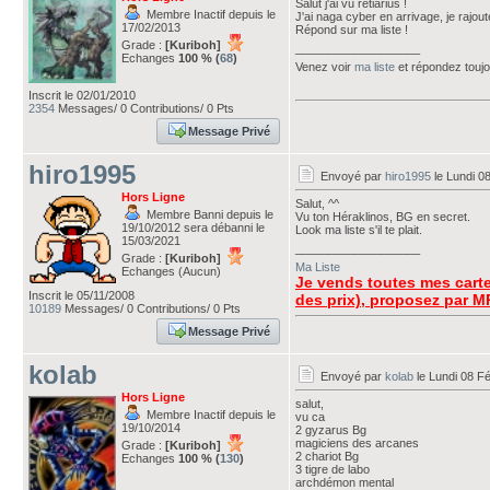
Salut j'ai vu retiarius !
Membre Inactif depuis le
J'ai naga cyber en arrivage, je rajout
17/02/2013
Répond sur ma liste !
Grade :
[Kuriboh]
___________________
Echanges
100 % (
68
)
Venez voir
ma liste
et répondez touj
Inscrit le 02/01/2010
2354
Messages/ 0 Contributions/ 0 Pts
Message Privé
hiro1995
Envoyé par
hiro1995
le Lundi 0
Hors Ligne
Salut, ^^
Membre Banni depuis le
Vu ton Héraklinos, BG en secret.
19/10/2012 sera débanni le
Look ma liste s'il te plait.
15/03/2021
___________________
Grade :
[Kuriboh]
Ma Liste
Echanges (Aucun)
Je vends toutes mes carte
Inscrit le 05/11/2008
des prix), proposez par M
10189
Messages/ 0 Contributions/ 0 Pts
Message Privé
kolab
Envoyé par
kolab
le Lundi 08 Fé
Hors Ligne
salut,
Membre Inactif depuis le
vu ca
19/10/2014
2 gyzarus Bg
magiciens des arcanes
Grade :
[Kuriboh]
2 chariot Bg
Echanges
100 % (
130
)
3 tigre de labo
archdémon mental