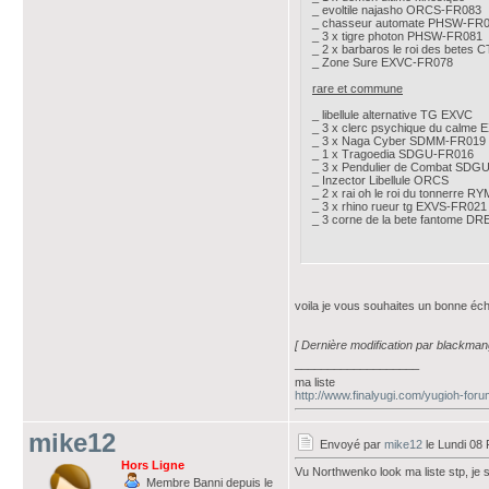
_ evoltile najasho ORCS-FR083
_ chasseur automate PHSW-FR
_ 3 x tigre photon PHSW-FR081
_ 2 x barbaros le roi des betes
_ Zone Sure EXVC-FR078
rare et commune
_ libellule alternative TG EXVC
_ 3 x clerc psychique du calme
_ 3 x Naga Cyber SDMM-FR019
_ 1 x Tragoedia SDGU-FR016
_ 3 x Pendulier de Combat SDG
_ Inzector Libellule ORCS
_ 2 x rai oh le roi du tonnerre 
_ 3 x rhino rueur tg EXVS-FR021
_ 3 corne de la bete fantome D
voila je vous souhaites un bonne é
[ Dernière modification par blackman
___________________
ma liste
http://www.finalyugi.com/yugioh-for
mike12
Envoyé par
mike12
le Lundi 08 
Hors Ligne
Vu Northwenko look ma liste stp, je 
Membre Banni depuis le