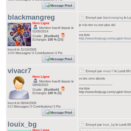
Message Privé
blackmangreg
Envoyé par
blackmangreg
le Lu
Hors Ligne
je n'ai rien vu non plus dsl
Membre Inactif depuis le
___________________
01/05/2014
ma liste
Grade :
[Kuriboh]
http://www.finalyugi.com/yugioh-for
Echanges
100 % (
25
)
Inscrit le 31/10/2009
1946
Messages/ 0 Contributions/ 0 Pts
Message Privé
vivacr7
Envoyé par
vivacr7
le Lundi 08 
Hors Ligne
vu les zero absolu
Membre Inactif depuis le
___________________
09/09/2010
ma liste
Grade :
[Kuriboh]
http://www.finalyugi.com/yugioh-for
Echanges
100 % (
5
)
Inscrit le 08/04/2009
810
Messages/ 0 Contributions/ 0 Pts
Message Privé
louix_bg
Envoyé par
louix_bg
le Lundi 08
Hors Ligne