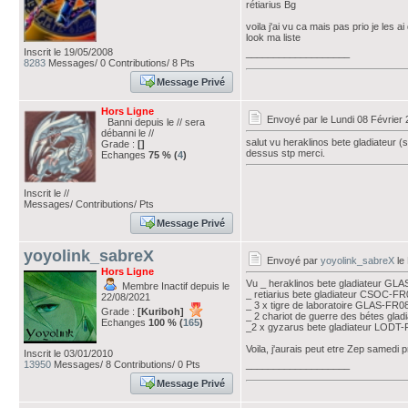
rétiarius Bg
voila j'ai vu ca mais pas prio je les ai
look ma liste
Inscrit le 19/05/2008
___________________
8283
Messages/ 0 Contributions/ 8 Pts
Message Privé
Hors Ligne
Envoyé par
le Lundi 08 Février
Banni depuis le // sera
débanni le //
salut vu heraklinos bete gladiateur 
Grade :
[]
dessus stp merci.
Echanges
75 % (
4
)
Inscrit le //
Messages/ Contributions/ Pts
Message Privé
yoyolink_sabreX
Envoyé par
yoyolink_sabreX
le 
Hors Ligne
Vu _ heraklinos bete gladiateur GL
Membre Inactif depuis le
_ retiarius bete gladiateur CSOC-F
22/08/2021
_ 3 x tigre de laboratoire GLAS-FR0
Grade :
[Kuriboh]
_ 2 chariot de guerre des bétes gl
Echanges
100 % (
165
)
_2 x gyzarus bete gladiateur LODT
Voila, j'aurais peut etre Zep samedi p
Inscrit le 03/01/2010
13950
Messages/ 8 Contributions/ 0 Pts
___________________
Message Privé