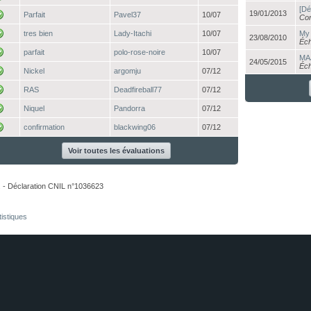
[Dé
19/01/2013
Parfait
Pavel37
10/07
Con
tres bien
Lady-Itachi
10/07
My 
23/08/2010
Éch
parfait
polo-rose-noire
10/07
MAJ
24/05/2015
Éch
Nickel
argomju
07/12
RAS
Deadfireball77
07/12
Niquel
Pandorra
07/12
confirmation
blackwing06
07/12
Voir toutes les évaluations
. - Déclaration CNIL n°1036623
tistiques