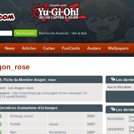
Recherche Avancée
-
Voir la liste
News
Articles
Cartes
FunCards
Avatars
Wallpapers
agon_rose
Fiche du Membre dragon_rose
Les derni
Aucun Résultats
teret : Les dragon roses
gnature :
http://www.finalyugi.com/yugioh-forum-viewtopic-22-
175.html#2386983
Dernières évaluations d'échanges
Les dernie
Echange reussi
25/07
[In
01/12/2013
Con
Parfait!
Kanae
10/07
[Ré
22/10/2013
Que
Bien
Bomboleriot
10/07