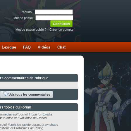
Pseudo :
Mot de passe :
Mot de passe oublié ?
-
Créer un compte
Lexique
FAQ
Vidéos
Chat
ers commentaires de rubrique
Voir tous les commentaires
rs topics du Forum
térmédiaires/Tournoi] Hope for Exodia
struction et Évaluation de Decks
solu] Magie jeu rapide durant draw phase
stions et Problèmes de Ruling