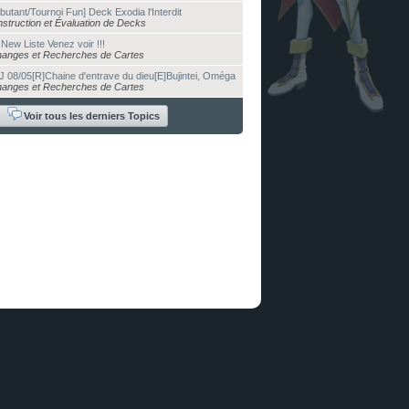
butant/Tournoi Fun] Deck Exodia l'Interdit
struction et Évaluation de Decks
New Liste Venez voir !!!
anges et Recherches de Cartes
 08/05[R]Chaine d'entrave du dieu[E]Bujintei, Oméga
anges et Recherches de Cartes
Voir tous les derniers Topics