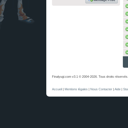
Message Privé
Finalyugi.com v3.1 © 2004-2026. Tous droits réservés
Accueil
|
Mentions légales
|
Nous Contacter
|
Aide
|
Sta