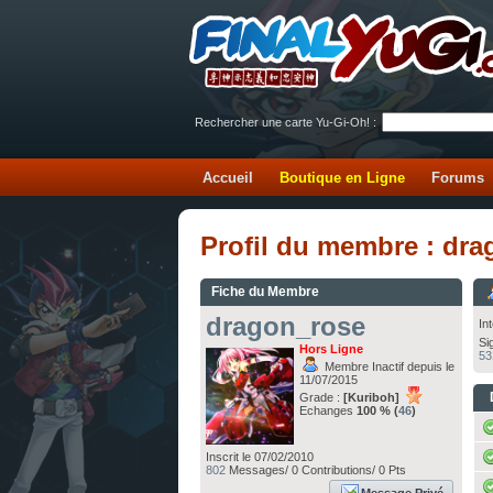
Rechercher une carte Yu-Gi-Oh! :
Accueil
Boutique en Ligne
Forums
Profil du membre : dr
Fiche du Membre
dragon_rose
In
Si
Hors Ligne
53
Membre Inactif depuis le
11/07/2015
Grade :
[Kuriboh]
Echanges
100 % (
46
)
Inscrit le 07/02/2010
802
Messages/ 0 Contributions/ 0 Pts