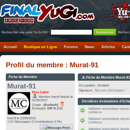
Rechercher une carte Yu-Gi-Oh! :
Recherc
Accueil
Boutique en Ligne
Forums
News
Articles
Cart
Profil du membre : Murat-91
Fiche du Membre
Fiche du Membre Murat-9
Murat-91
Occupation : Etudiant
Signature :
Ma Liste d'échanges !
Hors Ligne
Membre Inactif depuis le
01/05/2017
Dernières évaluations d'éch
Grade :
[Kuriboh]
Echanges
100 % (
10
)
Validation automatique depuis 
confiance
Inscrit le 23/05/2010
Validation automatique depuis 
1256
Messages/ 0 Contributions/ 0 Pts
confiance
Message Privé
Validation automatique depuis 