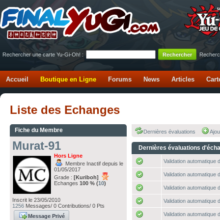
Rechercher une carte Yu-Gi-Oh! :
Recherc
Accueil
Boutique en Ligne
Forums
News
Articles
Cart
Liste des Echanges
Fiche du Membre
Dernières évaluations
Ajou
Murat-91
Dernières évaluations d'éch
Hors Ligne
Validation automatique d
Membre Inactif depuis le
01/05/2017
Validation automatique d
Grade :
[Kuriboh]
Echanges
100 % (
10
)
Validation automatique d
Inscrit le 23/05/2010
Validation automatique d
1256
Messages/ 0 Contributions/ 0 Pts
Validation automatique d
Message Privé