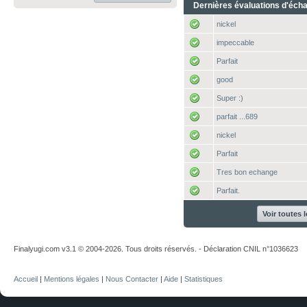
Dernières évaluations d'éch
nickel
impeccable
Parfait
good
Super :)
parfait ...689
nickel
Parfait
Tres bon echange
Parfait.
Voir toutes 
Finalyugi.com v3.1 © 2004-2026. Tous droits réservés. - Déclaration CNIL n°1036623
Accueil
|
Mentions légales
|
Nous Contacter
|
Aide
|
Statistiques