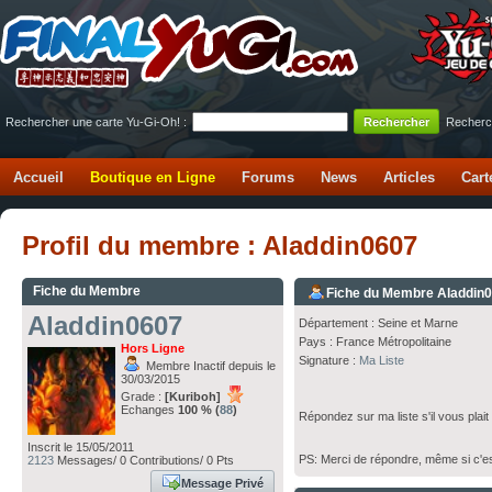
Rechercher une carte Yu-Gi-Oh! :
Recherc
Accueil
Boutique en Ligne
Forums
News
Articles
Cart
Profil du membre : Aladdin0607
Fiche du Membre
Fiche du Membre Aladdin
Aladdin0607
Département : Seine et Marne
Pays : France Métropolitaine
Hors Ligne
Signature :
Ma Liste
Membre Inactif depuis le
30/03/2015
Grade :
[Kuriboh]
Echanges
100 % (
88
)
Répondez sur ma liste s'il vous plai
Inscrit le 15/05/2011
PS: Merci de répondre, même si c'es
2123
Messages/ 0 Contributions/ 0 Pts
Message Privé