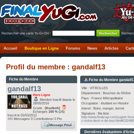
Rechercher une carte Yu-Gi-Oh! :
Recherc
Accueil
Boutique en Ligne
Forums
News
Articles
Cart
Profil du membre : gandalf13
Fiche du Membre
Fiche du Membre gandalf
gandalf13
Ville : VITROLLES
Département : Bouches du Rhône
Hors Ligne
Pays : France Métropolitaine
Membre Inactif depuis le
28/05/2016
Occupation : étudiant en Histoire
Grade :
[Kuriboh]
Interet : Boire, manger, dormir
Echanges
100 % (
26
)
Signature : Ma liste :
Inscrit le 02/03/2012
http://www.finalyugi.com/yugioh-fo
485
Messages/ 0 Contributions/ 0 Pts
c-extra-deck-e-de-tout.html#23248
Message Privé
Dernières évaluations d'éch