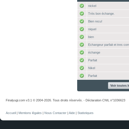
nickel
Très bon échange.
Bien recu!
niquel
bien
Echangeur parfait et tres co
échange
Parfait
Nikel
Parfait
Voir toutes 
Finalyugi.com v3.1 © 2004-2026. Tous droits réservés. - Déclaration CNIL n°1036623
Accueil
|
Mentions légales
|
Nous Contacter
|
Aide
|
Statistiques