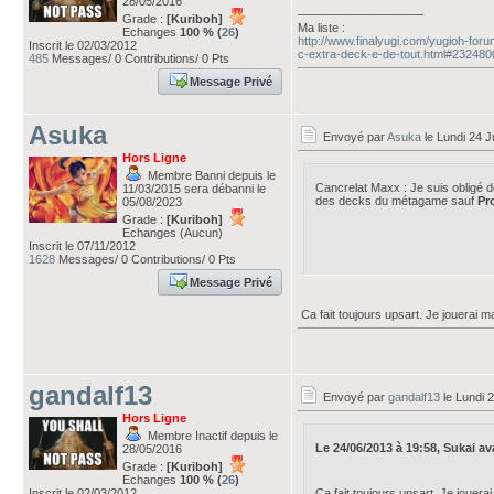
28/05/2016
___________________
Grade :
[Kuriboh]
Ma liste :
Echanges
100 % (
26
)
http://www.finalyugi.com/yugioh-fo
Inscrit le 02/03/2012
c-extra-deck-e-de-tout.html#232480
485
Messages/ 0 Contributions/ 0 Pts
Message Privé
Asuka
Envoyé par
Asuka
le Lundi 24 J
Hors Ligne
Membre Banni depuis le
Cancrelat Maxx : Je suis obligé d
11/03/2015 sera débanni le
des decks du métagame sauf
Pro
05/08/2023
Grade :
[Kuriboh]
Echanges (Aucun)
Inscrit le 07/11/2012
1628
Messages/ 0 Contributions/ 0 Pts
Message Privé
Ca fait toujours upsart. Je jouerai 
gandalf13
Envoyé par
gandalf13
le Lundi 
Hors Ligne
Membre Inactif depuis le
Le 24/06/2013 à 19:58, Sukai avai
28/05/2016
Grade :
[Kuriboh]
Echanges
100 % (
26
)
Inscrit le 02/03/2012
Ca fait toujours upsart. Je jouer