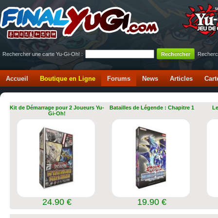
Rechercher une carte Yu-Gi-Oh! :
Recherc
Accueil
Boutique en Ligne
Forums
News
Articles
Cart
Kit de Démarrage pour 2 Joueurs Yu-
Batailles de Légende : Chapitre 1
Le
Gi-Oh!
24.90 €
19.90 €