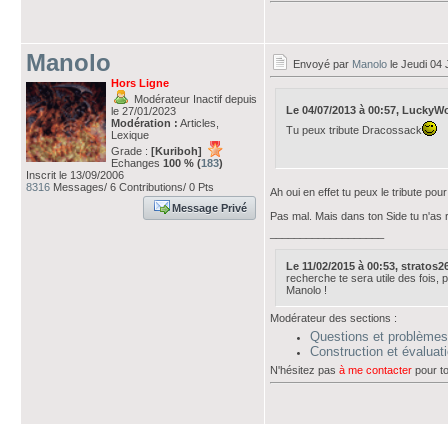
Manolo
Envoyé par
Manolo
le Jeudi 04 J
Hors Ligne
Modérateur Inactif depuis
Le 04/07/2013 à 00:57, LuckyWolf
le 27/01/2023
Modération :
Articles,
Tu peux tribute Dracossack
Lexique
Grade :
[Kuriboh]
Echanges
100 % (
183
)
Inscrit le 13/09/2006
8316
Messages/ 6 Contributions/ 0 Pts
Ah oui en effet tu peux le tribute pou
Message Privé
Pas mal. Mais dans ton Side tu n'as r
___________________
Le 11/02/2015 à 00:53, stratos26 
recherche te sera utile des fois, po
Manolo !
Modérateur des sections :
Questions et problèmes
Construction et évalua
N'hésitez pas
à me contacter
pour to