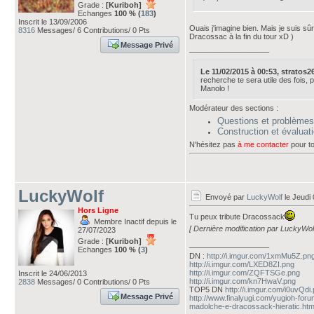
Grade :
[Kuriboh]
Echanges
100 % (
183
)
Inscrit le 13/09/2006
Ouais j'imagine bien. Mais je suis sû
8316
Messages/ 6 Contributions/ 0 Pts
Dracossac à la fin du tour xD )
Message Privé
___________________
Le 11/02/2015 à 00:53, stratos26 
recherche te sera utile des fois, po
Manolo !
Modérateur des sections :
Questions et problèmes
Construction et évalua
N'hésitez pas
à me contacter
pour to
LuckyWolf
Envoyé par
LuckyWolf
le Jeudi 
Hors Ligne
Tu peux tribute Dracossack
Membre Inactif depuis le
[ Dernière modification par LuckyWolf
27/07/2023
Grade :
[Kuriboh]
___________________
Echanges
100 % (
3
)
DN :
http://i.imgur.com/1xmMu5Z.pn
http://i.imgur.com/LXED8ZI.png
http://i.imgur.com/ZQFTSGe.png
Inscrit le 24/06/2013
http://i.imgur.com/kn7HwaV.png
2838
Messages/ 0 Contributions/ 0 Pts
TOP5 DN
http://i.imgur.com/i0uvQdi
Message Privé
http://www.finalyugi.com/yugioh-for
madolche-e-dracossack-hieratic.htm