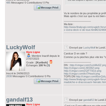
485
Messages/ 0 Contributions/ 0 Pts
Message Privé
Vu le nombre de jeu prophétie je préf
Mais après c'est sur que tu est bien
___________________
Ma liste :
http://www.finalyugi.com/yugioh-fo
c-extra-deck-e-de-tout.html#232480
LuckyWolf
Envoyé par
LuckyWolf
le Lundi 
Hors Ligne
Cardcar D en side ?
Membre Inactif depuis le
Comme ça tu pioches plus vite les "c
27/07/2023
___________________
Grade :
[Kuriboh]
DN :
http://i.imgur.com/1xmMu5Z.pn
Echanges
100 % (
3
)
http://i.imgur.com/LXED8ZI.png
http://i.imgur.com/ZQFTSGe.png
Inscrit le 24/06/2013
http://i.imgur.com/kn7HwaV.png
2838
Messages/ 0 Contributions/ 0 Pts
TOP5 DN
http://i.imgur.com/i0uvQdi
http://www.finalyugi.com/yugioh-for
Message Privé
madolche-e-dracossack-hieratic.htm
gandalf13
Envoyé par
gandalf13
le Lundi 
Hors Ligne
Card car D est efficace en side mais 