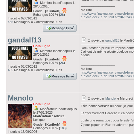
Membre Inactif depuis le
___________________
28/05/2016
Ma liste :
Grade :
[Kuriboh]
http://www.finalyugi.com/yugioh-fo
Echanges
100 % (
26
)
c-extra-deck-e-de-tout.html#232480
Inscrit le 02/03/2012
485
Messages/ 0 Contributions/ 0 Pts
Message Privé
gandalf13
Envoyé par
gandalf13
le Mardi 0
Hors Ligne
Deck tester a plusieurs reprise contr
Membre Inactif depuis le
J'ai tout de même ajouté quelque modi
28/05/2016
a tous.
Grade :
[Kuriboh]
Echanges
100 % (
26
)
___________________
Inscrit le 02/03/2012
Ma liste :
485
Messages/ 0 Contributions/ 0 Pts
http://www.finalyugi.com/yugioh-fo
c-extra-deck-e-de-tout.html#232480
Message Privé
Manolo
Envoyé par
Manolo
le Mercredi 
Hors Ligne
Très bonne version du deck, je joue un
Modérateur Inactif depuis
le 27/01/2023
Et effectivement Cardcar D ça boost
Modération :
Articles,
Lexique
Juste une remarque : pour le side, Vi
Grade :
[Kuriboh]
7 pour piquer un Blaster adverse par
Echanges
100 % (
183
)
___________________
Inscrit le 13/09/2006