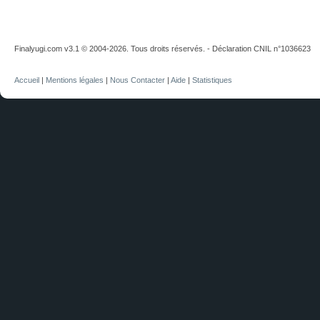
Finalyugi.com v3.1 © 2004-2026. Tous droits réservés. - Déclaration CNIL n°1036623
Accueil
|
Mentions légales
|
Nous Contacter
|
Aide
|
Statistiques