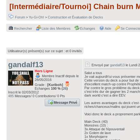
[Intermédiaire/Tournoi] Chain burn 
Forum
>
Yu-Gi-Oh!
>
Construction et Évaluation de Decks
Rechercher
Liste des Membres
Echanges
Aide
Se Connecte
Utilisateur(s) présent(s) sur ce sujet :
et 0 invités
gandalf13
Envoyé par
gandalf13
le Lundi 
Hors Ligne
Salut a tous
Membre Inactif depuis le
Je vait aujourdh'ui vous présenter mo
28/05/2016
Cette version du deck a pour but de f
d'excellent match-up contre Prophéti
Grade :
[Kuriboh]
Par contre le gros problème du deck 
Echanges
100 % (
26
)
c'est très dur de gagner les 2 manc
Inscrit le 02/03/2012
dark world c'est a dire EEV.
485
Messages/ 0 Contributions/ 0 Pts
Message Privé
Les autres avantages du deck c'est qu'il
riches/chanceux/malins qui jouent un
Voici donc le deck a proprement parle
Main Deck (40)
Monstres (10) :
3x Attaque de l'épouventail
2x Golem de lave
1x Morphojarre