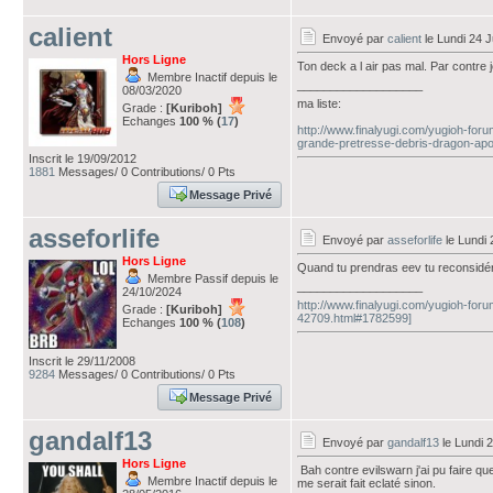
calient
Envoyé par
calient
le Lundi 24 J
Hors Ligne
Ton deck a l air pas mal. Par contre
Membre Inactif depuis le
___________________
08/03/2020
ma liste:
Grade :
[Kuriboh]
Echanges
100 % (
17
)
http://www.finalyugi.com/yugioh-for
grande-pretresse-debris-dragon-apo-
Inscrit le 19/09/2012
1881
Messages/ 0 Contributions/ 0 Pts
Message Privé
asseforlife
Envoyé par
asseforlife
le Lundi 
Hors Ligne
Quand tu prendras eev tu reconsidé
Membre Passif depuis le
___________________
24/10/2024
http://www.finalyugi.com/yugioh-foru
Grade :
[Kuriboh]
42709.html#1782599]
Echanges
100 % (
108
)
Inscrit le 29/11/2008
9284
Messages/ 0 Contributions/ 0 Pts
Message Privé
gandalf13
Envoyé par
gandalf13
le Lundi 
Hors Ligne
Bah contre evilswarn j'ai pu faire qu
Membre Inactif depuis le
me serait fait eclaté sinon.