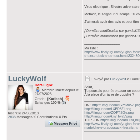
Virus électrique : Si votre adversaire
Metaion, le seigneur du temps : si vo
J'aimerait avoir des avis et peut êtr
[ Dernière modification par gandalf13
[ Dernière modification par gandalf13
___________________
Ma liste :
http://www.finalyugi.com/yugioh-fo
c-extra-deck-e-de-tout.html#232480
LuckyWolf
Envoyé par
LuckyWolf
le Lundi 
Hors Ligne
Salut,
Membre Inactif depuis le
Tu pourrais peut-être caser un cess
27/07/2023
À la place d'un jarre de cupidité ?
Grade :
[Kuriboh]
___________________
Echanges
100 % (
3
)
DN :
http://i.imgur.com/1xmMu5Z.pn
http://i.imgur.com/LXED8ZI.png
http://i.imgur.com/ZQFTSGe.png
Inscrit le 24/06/2013
http://i.imgur.com/kn7HwaV.png
2838
Messages/ 0 Contributions/ 0 Pts
TOP5 DN
http://i.imgur.com/i0uvQdi
Message Privé
http://www.finalyugi.com/yugioh-for
madolche-e-dracossack-hieratic.htm