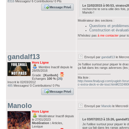
8316
Messages/ 6 Contributions/ 0 Pts
Le 11/02/2015 à 00:53, stratos26 
Message Privé
recherche te sera utile des fois, po
Manolo !
Modérateur des sections :
Questions et problèmes
Construction et évalua
N'hésitez pas
à me contacter
pour to
gandalf13
Envoyé par
gandalf13
le Mercred
Hors Ligne
Je l'utilise surtout pour piquer le d
Membre Inactif depuis le
ça fait dans les rangs adverses (les
28/05/2016
___________________
Grade :
[Kuriboh]
Ma liste :
Echanges
100 % (
26
)
http://www.finalyugi.com/yugioh-fo
Inscrit le 02/03/2012
c-extra-deck-e-de-tout.html#232480
485
Messages/ 0 Contributions/ 0 Pts
Message Privé
Manolo
Envoyé par
Manolo
le Mercredi 
Hors Ligne
Modérateur Inactif depuis
Le 03/07/2013 à 15:26, gandalf13 
le 27/01/2023
Modération :
Articles,
Je l'utilise surtout pour piquer l
Lexique
que ça fait dans les rangs advers