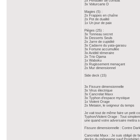
2x Pendulier de combat
3x Voiturcarte D
Magies (5) :
2x Frappes en chaîne
2x Pot de dualité
1x Un jour de paix
Pièges (25) :
3x Tonneau secret
3x Desserts Seuls
2x Jarre de cupidité
3x Cadavre du yata-garasu
3x Fortune accumullée
3x Avidité témeraire
2x Trio Ojama
1x Waboku
2x Rugissement menaçant
2x Mur dimensionnel
Side deck (15)
3x Fissure dimensionnelle
3x Virus électrique
3x Cancrelat Maxx
3x Typhon d'espace mystique
1x Violent Orage
2x Metaion, le seigneur du temps
Je vait tout de même faire un petit co
Typhon/Violent Orage : Tout simpleme
une quand votre adversaire mettra s
Fissure dimensionnelle : Contre Dark
Cancrelat Maxx : Je suis obligé de f
decks du métagame sauf Prophétie)