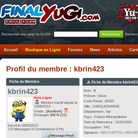
Rechercher une carte Yu-Gi-Oh! :
Recherc
Accueil
Boutique en Ligne
Forums
News
Articles
Cart
Profil du membre : kbrin423
Fiche du Membre
Fiche du Membre kbrin42
kbrin423
Nom : B
Prénom : Kévin
Hors Ligne
Code Postal : 83320
Membre Inactif depuis le
14/09/2013
Ville : CARQUEIRANNE
Grade :
[Kuriboh]
Département : Var
Echanges
100 % (
10
)
Pays : France Métropolitaine
Date de Naissance : 16/10/1992
Inscrit le 18/03/2013
Occupation : FAC
158
Messages/ 0 Contributions/ 0 Pts
Signature :
MES CARTES / MES 
Message Privé