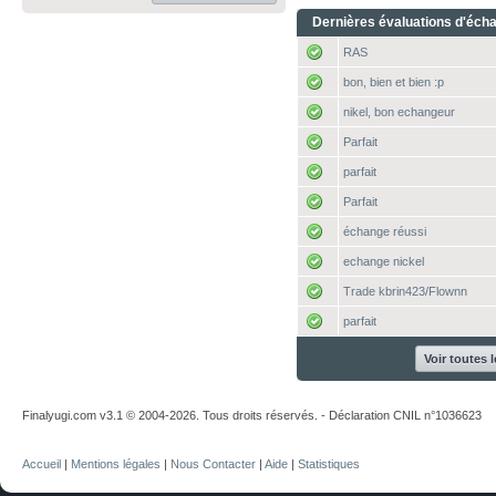
Dernières évaluations d'éch
RAS
bon, bien et bien :p
nikel, bon echangeur
Parfait
parfait
Parfait
échange réussi
echange nickel
Trade kbrin423/Flownn
parfait
Voir toutes 
Finalyugi.com v3.1 © 2004-2026. Tous droits réservés. - Déclaration CNIL n°1036623
Accueil
|
Mentions légales
|
Nous Contacter
|
Aide
|
Statistiques