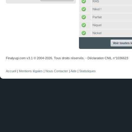
RAS
Nikel !
Parfait
Niquel
Nickel
Voir toutes 
Finalyugi.com v3.1 © 2004-2026. Tous droits réservés. - Déclaration CNIL n°1036623
Accueil
|
Mentions légales
|
Nous Contacter
|
Aide
|
Statistiques