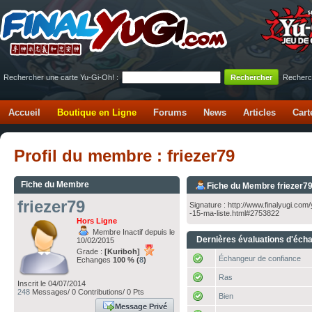
Rechercher une carte Yu-Gi-Oh! :
Recherc
Accueil
Boutique en Ligne
Forums
News
Articles
Cart
Profil du membre : friezer79
Fiche du Membre
Fiche du Membre friezer7
friezer79
Signature : http://www.finalyugi.co
-15-ma-liste.html#2753822
Hors Ligne
Membre Inactif depuis le
Dernières évaluations d'éch
10/02/2015
Grade :
[Kuriboh]
Échangeur de confiance
Echanges
100 % (
8
)
Ras
Inscrit le 04/07/2014
248
Messages/ 0 Contributions/ 0 Pts
Bien
Message Privé