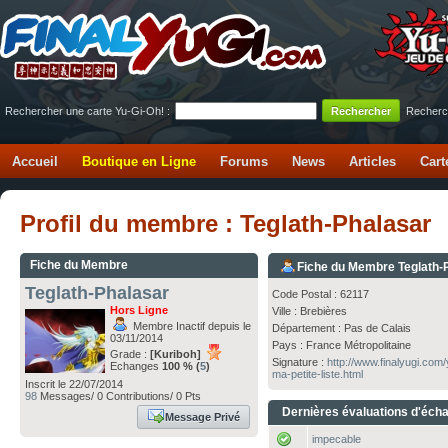
Rechercher une carte Yu-Gi-Oh! :
Recherc
Accueil
Boutique en Ligne
Forums
News
Articles
Cart
Profil du membre : Teglath-Phalasar
Fiche du Membre
Fiche du Membre Teglath-
Teglath-Phalasar
Code Postal : 62117
Hors Ligne
Ville : Brebières
Membre Inactif depuis le
Département : Pas de Calais
03/11/2014
Pays : France Métropolitaine
Grade :
[Kuriboh]
Signature :
http://www.finalyugi.com
Echanges
100 % (
5
)
ma-petite-liste.html
Inscrit le 22/07/2014
98
Messages/ 0 Contributions/ 0 Pts
Dernières évaluations d'éch
Message Privé
impecable