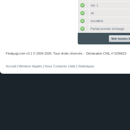
ras :)
ok
excellent
Parfait premier échange
Voir toutes 
Finalyugi.com v3.1 © 2004-2026. Tous droits réservés. - Déclaration CNIL n°1036623
Accueil
|
Mentions légales
|
Nous Contacter
|
Aide
|
Statistiques