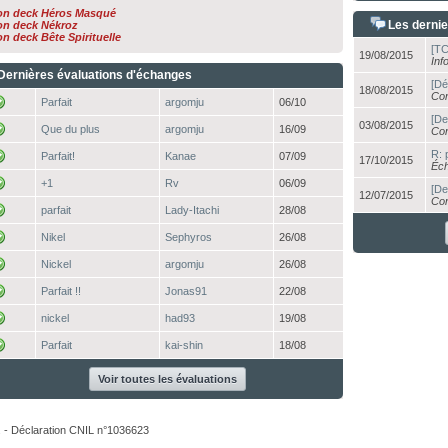
n deck Héros Masqué
Les dernie
n deck Nékroz
n deck Bête Spirituelle
[TC
19/08/2015
Inf
Dernières évaluations d'échanges
[Dé
18/08/2015
Con
Parfait
argomju
06/10
[De
03/08/2015
Que du plus
argomju
16/09
Con
R: 
Parfait!
Kanae
07/09
17/10/2015
Éch
+1
Rv
06/09
[De
12/07/2015
Con
parfait
Lady-Itachi
28/08
Nikel
Sephyros
26/08
Nickel
argomju
26/08
Parfait !!
Jonas91
22/08
nickel
had93
19/08
Parfait
kai-shin
18/08
Voir toutes les évaluations
. - Déclaration CNIL n°1036623