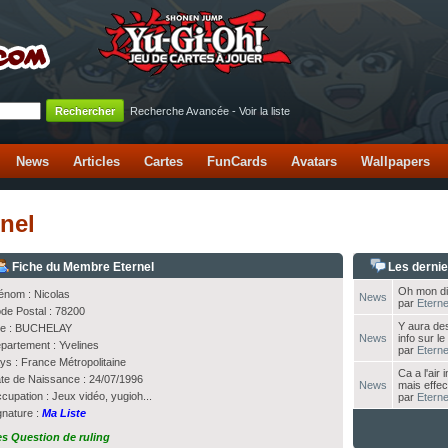
Recherche Avancée
-
Voir la liste
News
Articles
Cartes
FunCards
Avatars
Wallpapers
rnel
Fiche du Membre Eternel
Les derni
Oh mon di
énom : Nicolas
News
par
Eterne
de Postal : 78200
Y aura de
lle : BUCHELAY
News
info sur l
partement : Yvelines
par
Eterne
ys : France Métropolitaine
Ca a l'air
te de Naissance : 24/07/1996
News
mais effec
cupation : Jeux vidéo, yugioh...
par
Eterne
gnature :
Ma Liste
s Question de ruling