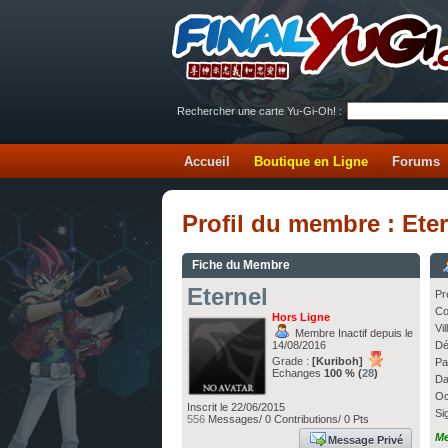
Rechercher une carte Yu-Gi-Oh! :
Accueil
Boutique en Ligne
Forums
Profil du membre : Ete
Fiche du Membre
Eternel
Pr
Co
Hors Ligne
Vi
Membre Inactif depuis le
14/08/2016
Dé
Grade :
[Kuriboh]
Pa
Echanges
100 % (
28
)
Da
Oc
Inscrit le 22/06/2015
Si
556
Messages/ 0 Contributions/ 0 Pts
Me
Message Privé