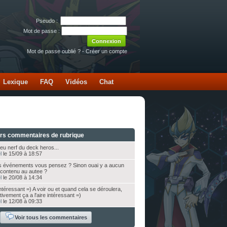
Pseudo :
Mot de passe :
Mot de passe oublié ?
-
Créer un compte
Lexique
FAQ
Vidéos
Chat
ers commentaires de rubrique
eu nerf du deck heros...
l
le 15/09 à 18:57
s événements vous pensez ? Sinon ouai y a aucun
e contenu au autee ?
l
le 20/08 à 14:34
 intéressant =) A voir ou et quand cela se déroulera,
tivement ça a l'aire intéressant =)
l
le 12/08 à 09:33
Voir tous les commentaires