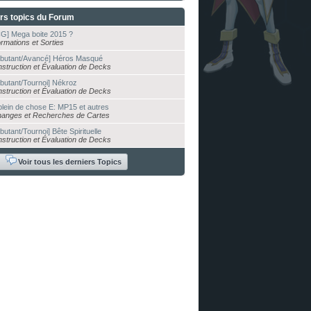
rs topics du Forum
G] Mega boite 2015 ?
ormations et Sorties
butant/Avancé] Héros Masqué
struction et Évaluation de Decks
butant/Tournoi] Nékroz
struction et Évaluation de Decks
plein de chose E: MP15 et autres
anges et Recherches de Cartes
butant/Tournoi] Bête Spirituelle
struction et Évaluation de Decks
Voir tous les derniers Topics