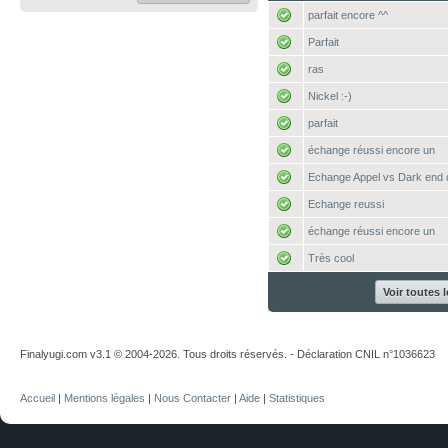
parfait encore ^^
Parfait
ras
Nickel :-)
parfait
échange réussi encore un
Echange Appel vs Dark end
Echange reussi
échange réussi encore un
Très cool
Voir toutes 
Finalyugi.com v3.1 © 2004-2026. Tous droits réservés. - Déclaration CNIL n°1036623
Accueil
|
Mentions légales
|
Nous Contacter
|
Aide
|
Statistiques