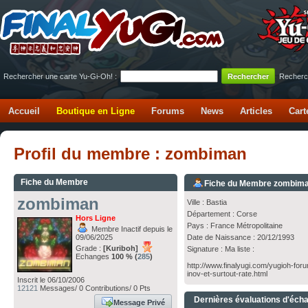
Rechercher une carte Yu-Gi-Oh! :
Recherc
Accueil
Boutique en Ligne
Forums
News
Articles
Cart
Profil du membre : zombiman
Fiche du Membre
Fiche du Membre zombim
zombiman
Ville : Bastia
Département : Corse
Hors Ligne
Pays : France Métropolitaine
Membre Inactif depuis le
09/06/2025
Date de Naissance : 20/12/1993
Grade :
[Kuriboh]
Signature : Ma liste :
Echanges
100 % (
285
)
http://www.finalyugi.com/yugioh-foru
inov-et-surtout-rate.html
Inscrit le 06/10/2006
12121
Messages/ 0 Contributions/ 0 Pts
Dernières évaluations d'éch
Message Privé