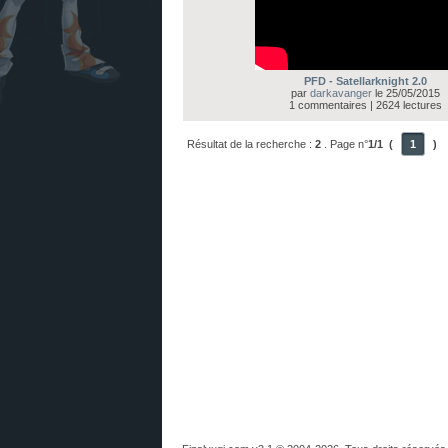
PFD - Satellarknight 2.0
par
darkavanger
le 25/05/2015
1 commentaires | 2624 lectures
Résultat de la recherche :
2
. Page n°
1/1
(
1
)