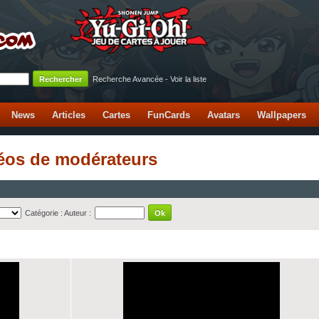
Recherche Avancée
-
Voir la liste
News
Articles
Cartes
FunCards
Avatars
Wallpapers
déos de modérateurs
Catégorie :
Auteur :