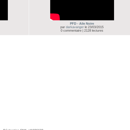
PFD - Aile Noire
par
darkavanger
le 23/03/2015
0 commentaire | 2128 lectures