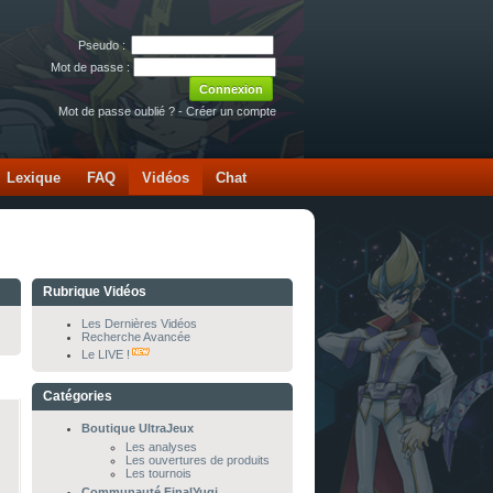
Pseudo :
Mot de passe :
Mot de passe oublié ?
-
Créer un compte
Lexique
FAQ
Vidéos
Chat
Rubrique Vidéos
Les Dernières Vidéos
Recherche Avancée
Le LIVE !
Catégories
Boutique UltraJeux
Les analyses
Les ouvertures de produits
Les tournois
Communauté FinalYugi