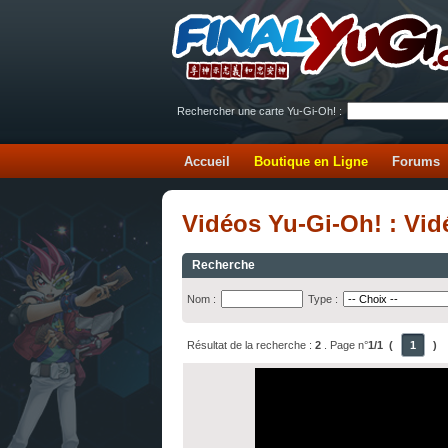
Rechercher une carte Yu-Gi-Oh! :
Accueil
Boutique en Ligne
Forums
Vidéos Yu-Gi-Oh! : Vi
Recherche
Nom :
Type :
Résultat de la recherche :
2
. Page n°
1/1
(
1
)