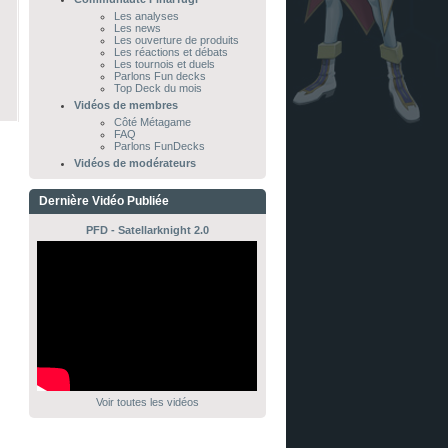
Les analyses
Les news
Les ouverture de produits
Les réactions et débats
Les tournois et duels
Parlons Fun decks
Top Deck du mois
Vidéos de membres
Côté Métagame
FAQ
Parlons FunDecks
Vidéos de modérateurs
Dernière Vidéo Publiée
PFD - Satellarknight 2.0
Voir toutes les vidéos