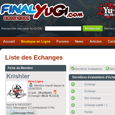
Rechercher une carte Yu-Gi-Oh! :
Recherc
Accueil
Boutique en Ligne
Forums
News
Articles
Cart
Liste des Echanges
Fiche du Membre
Dernières évaluations
Ajou
Krishler
Dernières évaluations d'éch
Hors Ligne
Echange
Membre Inactif depuis le
11/06/2015
Échange
Grade :
[Kuriboh]
Echanges
99,11 % (
112
)
Bon échange
Inscrit le 04/10/2007
échange validé ! :)
9562
Messages/ 0 Contributions/ 0 Pts
Parfait
Message Privé