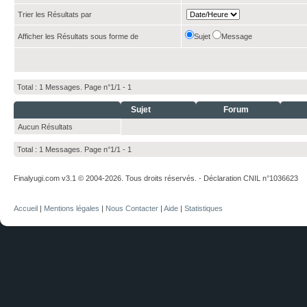
Trier les Résultats par
Afficher les Résultats sous forme de
Sujet
Message
Total : 1 Messages. Page n°1/1 -
1
Sujet
Forum
Aucun Résultats
Total : 1 Messages. Page n°1/1 -
1
Finalyugi.com v3.1 © 2004-2026. Tous droits réservés. - Déclaration CNIL n°1036623
Accueil
|
Mentions légales
|
Nous Contacter
|
Aide
|
Statistiques