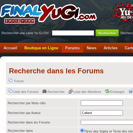
Rechercher une carte Yu-Gi-Oh! :
Recherc
Accueil
Boutique en Ligne
Forums
News
Articles
Cart
Recherche dans les Forums
Forum
Liste des Forums
Rechercher
Liste des Membres
Echanges
Rechercher par Mots-clés
Rechercher par Auteur
Rechercher dans les Forums
Rechercher dans
Titres des Sujets et Texte des 