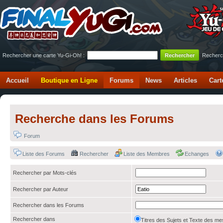
Rechercher une carte Yu-Gi-Oh! :
Recherc
Accueil
Boutique en Ligne
Forums
News
Articles
Cart
Recherche dans les Forums
Forum
Liste des Forums
Rechercher
Liste des Membres
Echanges
Rechercher par Mots-clés
Rechercher par Auteur
Rechercher dans les Forums
Rechercher dans
Titres des Sujets et Texte des 