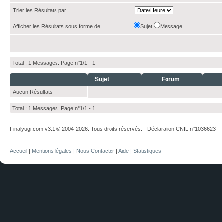
Trier les Résultats par
Afficher les Résultats sous forme de
Sujet
Message
Total : 1 Messages. Page n°1/1 -
1
Sujet
Forum
Aucun Résultats
Total : 1 Messages. Page n°1/1 -
1
Finalyugi.com v3.1 © 2004-2026. Tous droits réservés. - Déclaration CNIL n°1036623
Accueil
|
Mentions légales
|
Nous Contacter
|
Aide
|
Statistiques