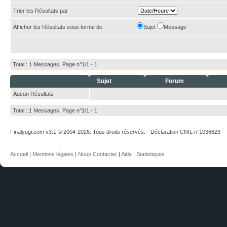
Trier les Résultats par
Afficher les Résultats sous forme de
Sujet
Message
Total : 1 Messages. Page n°1/1 -
1
Sujet
Forum
Aucun Résultats
Total : 1 Messages. Page n°1/1 -
1
Finalyugi.com v3.1 © 2004-2026. Tous droits réservés. - Déclaration CNIL n°1036623
Accueil
|
Mentions légales
|
Nous Contacter
|
Aide
|
Statistiques