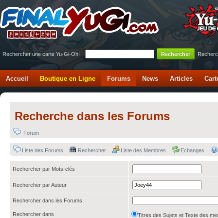
Rechercher une carte Yu-Gi-Oh! :
Recherc
Accueil
Boutique en Ligne
Forums
News
Articles
Cart
Recherche dans les Forums
Forum
Liste des Forums
Rechercher
Liste des Membres
Echanges
Rechercher par Mots-clés
Rechercher par Auteur
Rechercher dans les Forums
Rechercher dans
Titres des Sujets et Texte des 