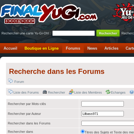
Rechercher une carte Yu-Gi-Oh! :
Recherc
Accueil
Boutique en Ligne
Forums
News
Articles
Cart
Recherche dans les Forums
Forum
Liste des Forums
Rechercher
Liste des Membres
Echanges
Rechercher par Mots-clés
Rechercher par Auteur
Rechercher dans les Forums
Rechercher dans
Titres des Sujets et Texte des 