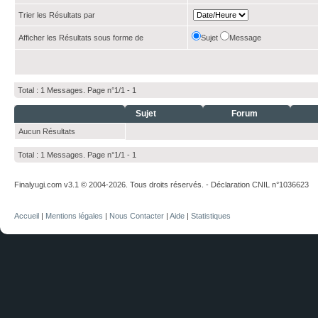
Trier les Résultats par
Afficher les Résultats sous forme de
Sujet
Message
Total : 1 Messages. Page n°1/1 -
1
Sujet
Forum
Aucun Résultats
Total : 1 Messages. Page n°1/1 -
1
Finalyugi.com v3.1 © 2004-2026. Tous droits réservés. - Déclaration CNIL n°1036623
Accueil
|
Mentions légales
|
Nous Contacter
|
Aide
|
Statistiques