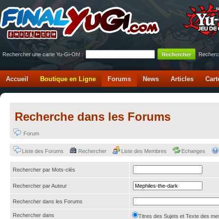
Rechercher une carte Yu-Gi-Oh! :
Recherc
Accueil
Boutique en Ligne
Forums
News
Articles
Cart
Recherche dans les Forums
Forum
Liste des Forums
Rechercher
Liste des Membres
Echanges
Rechercher par Mots-clés
Rechercher par Auteur
Rechercher dans les Forums
Rechercher dans
Titres des Sujets et Texte des 