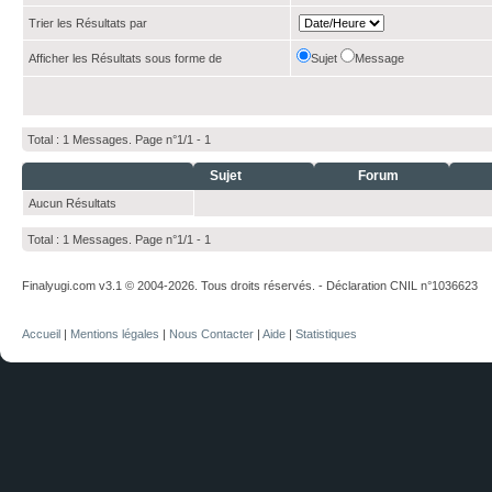
Trier les Résultats par
Afficher les Résultats sous forme de
Sujet
Message
Total : 1 Messages. Page n°1/1 -
1
Sujet
Forum
Aucun Résultats
Total : 1 Messages. Page n°1/1 -
1
Finalyugi.com v3.1 © 2004-2026. Tous droits réservés. - Déclaration CNIL n°1036623
Accueil
|
Mentions légales
|
Nous Contacter
|
Aide
|
Statistiques