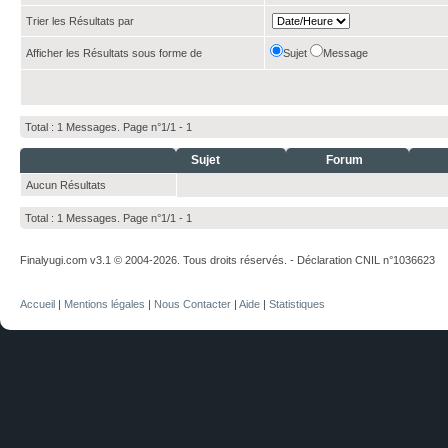
Trier les Résultats par
Afficher les Résultats sous forme de
Sujet
Message
Total : 1 Messages. Page n°1/1 -
1
Sujet
Forum
Aucun Résultats
Total : 1 Messages. Page n°1/1 -
1
Finalyugi.com v3.1 © 2004-2026. Tous droits réservés. - Déclaration CNIL n°1036623
Accueil
|
Mentions légales
|
Nous Contacter
|
Aide
|
Statistiques