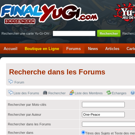
Rechercher une carte Yu-Gi-Oh! :
Recherc
Accueil
Boutique en Ligne
Forums
News
Articles
Cart
Recherche dans les Forums
Forum
Liste des Forums
Rechercher
Liste des Membres
Echanges
Rechercher par Mots-clés
Rechercher par Auteur
Rechercher dans les Forums
Rechercher dans
Titres des Sujets et Texte des 