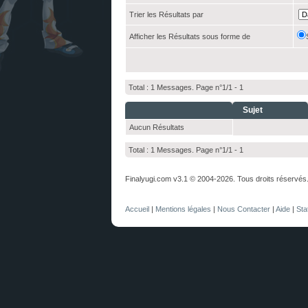
Trier les Résultats par
Afficher les Résultats sous forme de
Total : 1 Messages. Page n°1/1 -
1
Sujet
Aucun Résultats
Total : 1 Messages. Page n°1/1 -
1
Finalyugi.com v3.1 © 2004-2026. Tous droits réservés
Accueil
|
Mentions légales
|
Nous Contacter
|
Aide
|
Sta