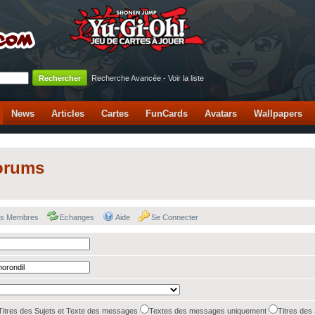
Recherche Avancée
-
Voir la liste
News
Articles
Cartes
FunCards
Avatars
Wallpapers
orums
des Membres
Echanges
Aide
Se Connecter
Titres des Sujets et Texte des messages
Textes des messages uniquement
Titres des