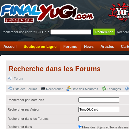
Rechercher une carte Yu-Gi-Oh! :
Recherc
Accueil
Boutique en Ligne
Forums
News
Articles
Cart
Recherche dans les Forums
Forum
Liste des Forums
Rechercher
Liste des Membres
Echanges
Rechercher par Mots-clés
Rechercher par Auteur
Rechercher dans les Forums
Rechercher dans
Titres des Sujets et Texte des 