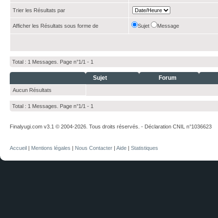
Trier les Résultats par
Afficher les Résultats sous forme de
Sujet
Message
Total : 1 Messages. Page n°1/1 -
1
Sujet
Forum
Aucun Résultats
Total : 1 Messages. Page n°1/1 -
1
Finalyugi.com v3.1 © 2004-2026. Tous droits réservés. - Déclaration CNIL n°1036623
Accueil
|
Mentions légales
|
Nous Contacter
|
Aide
|
Statistiques