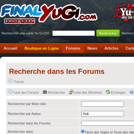
Rechercher une carte Yu-Gi-Oh! :
Recherc
Accueil
Boutique en Ligne
Forums
News
Articles
Cart
Recherche dans les Forums
Forum
Liste des Forums
Rechercher
Liste des Membres
Echanges
Rechercher par Mots-clés
Rechercher par Auteur
Rechercher dans les Forums
Rechercher dans
Titres des Sujets et Texte des 