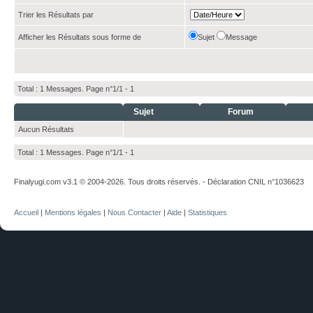
Trier les Résultats par
Afficher les Résultats sous forme de
Sujet
Message
Total : 1 Messages. Page n°1/1 -
1
Sujet
Forum
Aucun Résultats
Total : 1 Messages. Page n°1/1 -
1
Finalyugi.com v3.1 © 2004-2026. Tous droits réservés. - Déclaration CNIL n°1036623
Accueil
|
Mentions légales
|
Nous Contacter
|
Aide
|
Statistiques