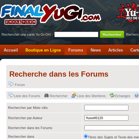
Rechercher une carte Yu-Gi-Oh! :
Recherc
Accueil
Boutique en Ligne
Forums
News
Articles
Cart
Recherche dans les Forums
Forum
Liste des Forums
Rechercher
Liste des Membres
Echanges
Rechercher par Mots-clés
Rechercher par Auteur
Rechercher dans les Forums
Rechercher dans
Titres des Sujets et Texte des 