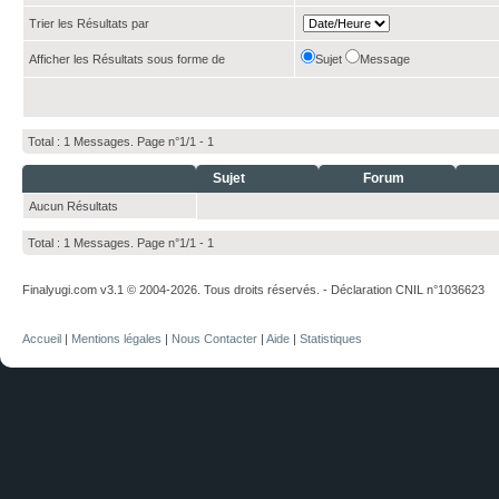
Trier les Résultats par
Afficher les Résultats sous forme de
Sujet
Message
Total : 1 Messages. Page n°1/1 -
1
Sujet
Forum
Aucun Résultats
Total : 1 Messages. Page n°1/1 -
1
Finalyugi.com v3.1 © 2004-2026. Tous droits réservés. - Déclaration CNIL n°1036623
Accueil
|
Mentions légales
|
Nous Contacter
|
Aide
|
Statistiques