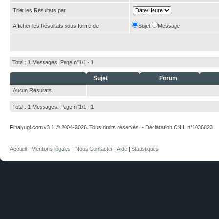
Trier les Résultats par
Afficher les Résultats sous forme de
Sujet
Message
Total : 1 Messages. Page n°1/1 -
1
Sujet
Forum
Aucun Résultats
Total : 1 Messages. Page n°1/1 -
1
Finalyugi.com v3.1 © 2004-2026. Tous droits réservés. - Déclaration CNIL n°1036623
Accueil
|
Mentions légales
|
Nous Contacter
|
Aide
|
Statistiques