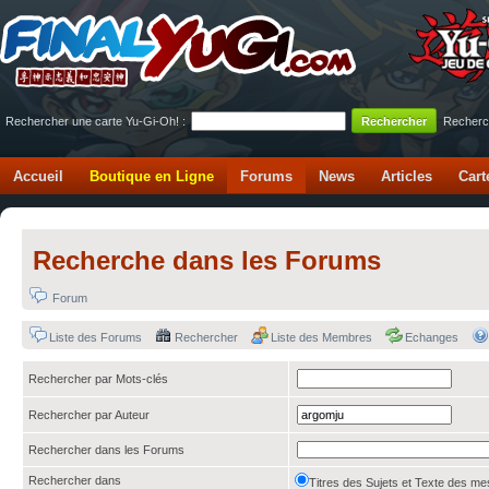
Rechercher une carte Yu-Gi-Oh! :
Recherc
Accueil
Boutique en Ligne
Forums
News
Articles
Cart
Recherche dans les Forums
Forum
Liste des Forums
Rechercher
Liste des Membres
Echanges
Rechercher par Mots-clés
Rechercher par Auteur
Rechercher dans les Forums
Rechercher dans
Titres des Sujets et Texte des 