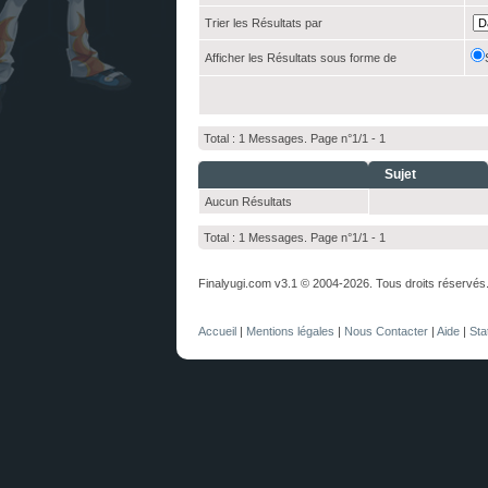
Trier les Résultats par
Afficher les Résultats sous forme de
Total : 1 Messages. Page n°1/1 -
1
Sujet
Aucun Résultats
Total : 1 Messages. Page n°1/1 -
1
Finalyugi.com v3.1 © 2004-2026. Tous droits réservés
Accueil
|
Mentions légales
|
Nous Contacter
|
Aide
|
Sta