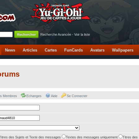
Recherche Avancée
-
Voir la liste
News
Articles
Cartes
FunCards
Avatars
Wallpapers
orums
des Membres
Echanges
Aide
Se Connecter
Titres des Sujets et Texte des messages
Textes des messages uniquement
Titres des