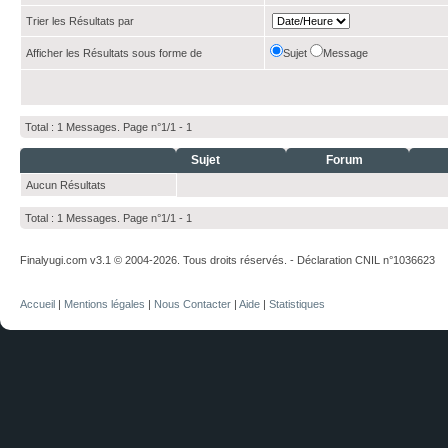
Trier les Résultats par
Afficher les Résultats sous forme de
Sujet
Message
Total : 1 Messages. Page n°1/1 -
1
Sujet
Forum
Aucun Résultats
Total : 1 Messages. Page n°1/1 -
1
Finalyugi.com v3.1 © 2004-2026. Tous droits réservés. - Déclaration CNIL n°1036623
Accueil
|
Mentions légales
|
Nous Contacter
|
Aide
|
Statistiques