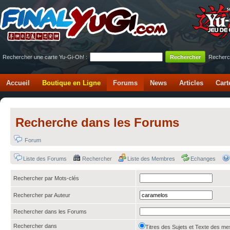
Rechercher une carte Yu-Gi-Oh! :
Recherc
Accueil
Boutique en Ligne
Forums
News
Articles
Cart
Recherche dans les Forums
Forum
Liste des Forums
Rechercher
Liste des Membres
Echanges
Rechercher par Mots-clés
Rechercher par Auteur
Rechercher dans les Forums
Rechercher dans
Titres des Sujets et Texte des 