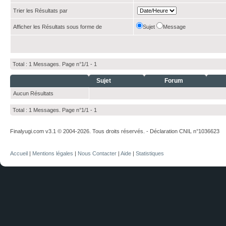
Trier les Résultats par
Afficher les Résultats sous forme de
Sujet
Message
Total : 1 Messages. Page n°1/1 -
1
Sujet
Forum
Aucun Résultats
Total : 1 Messages. Page n°1/1 -
1
Finalyugi.com v3.1 © 2004-2026. Tous droits réservés. - Déclaration CNIL n°1036623
Accueil
|
Mentions légales
|
Nous Contacter
|
Aide
|
Statistiques