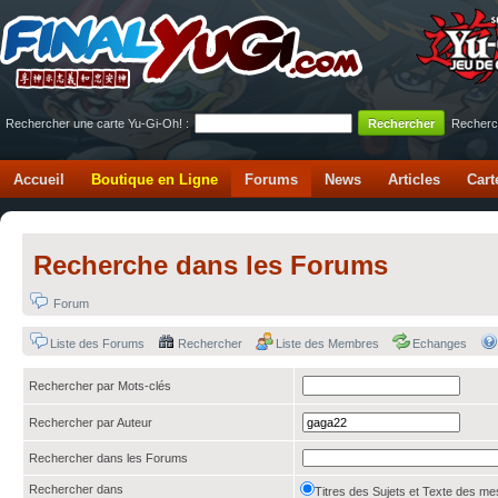
Rechercher une carte Yu-Gi-Oh! :
Recherc
Accueil
Boutique en Ligne
Forums
News
Articles
Cart
Recherche dans les Forums
Forum
Liste des Forums
Rechercher
Liste des Membres
Echanges
Rechercher par Mots-clés
Rechercher par Auteur
Rechercher dans les Forums
Rechercher dans
Titres des Sujets et Texte des 