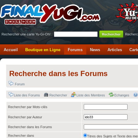
Rechercher une carte Yu-Gi-Oh! :
Recherc
Accueil
Boutique en Ligne
Forums
News
Articles
Cart
Recherche dans les Forums
Forum
Liste des Forums
Rechercher
Liste des Membres
Echanges
Rechercher par Mots-clés
Rechercher par Auteur
Rechercher dans les Forums
Rechercher dans
Titres des Sujets et Texte des 