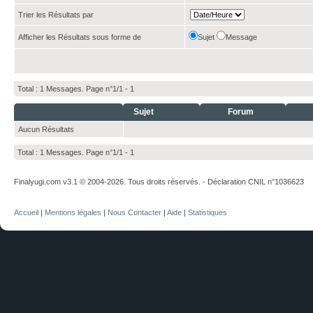
Trier les Résultats par
Afficher les Résultats sous forme de
Sujet
Message
Total : 1 Messages. Page n°1/1 -
1
Sujet
Forum
Aucun Résultats
Total : 1 Messages. Page n°1/1 -
1
Finalyugi.com v3.1 © 2004-2026. Tous droits réservés. - Déclaration CNIL n°1036623
Accueil
|
Mentions légales
|
Nous Contacter
|
Aide
|
Statistiques