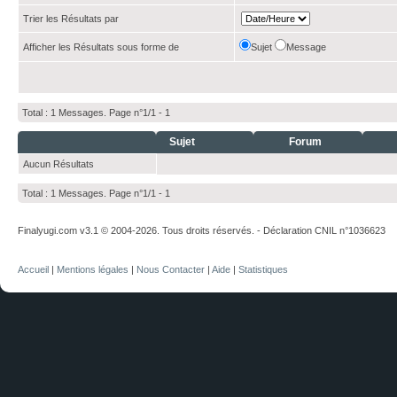
Trier les Résultats par
Afficher les Résultats sous forme de
Sujet
Message
Total : 1 Messages. Page n°1/1 -
1
Sujet
Forum
Aucun Résultats
Total : 1 Messages. Page n°1/1 -
1
Finalyugi.com v3.1 © 2004-2026. Tous droits réservés. - Déclaration CNIL n°1036623
Accueil
|
Mentions légales
|
Nous Contacter
|
Aide
|
Statistiques