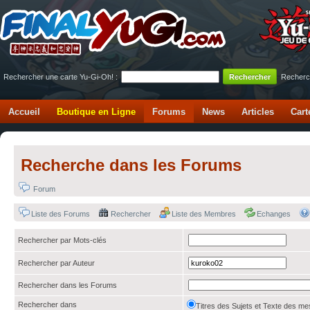
Rechercher une carte Yu-Gi-Oh! :
Recherc
Accueil
Boutique en Ligne
Forums
News
Articles
Cart
Recherche dans les Forums
Forum
Liste des Forums
Rechercher
Liste des Membres
Echanges
Rechercher par Mots-clés
Rechercher par Auteur
Rechercher dans les Forums
Rechercher dans
Titres des Sujets et Texte des 