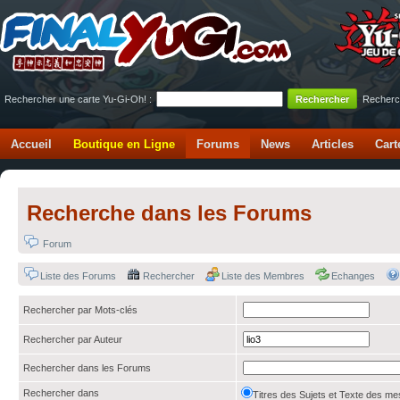
Rechercher une carte Yu-Gi-Oh! :
Recherc
Accueil
Boutique en Ligne
Forums
News
Articles
Cart
Recherche dans les Forums
Forum
Liste des Forums
Rechercher
Liste des Membres
Echanges
Rechercher par Mots-clés
Rechercher par Auteur
Rechercher dans les Forums
Rechercher dans
Titres des Sujets et Texte des 