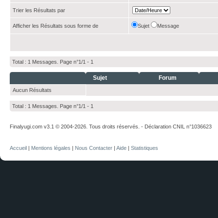
Trier les Résultats par
Afficher les Résultats sous forme de
Sujet
Message
Total : 1 Messages. Page n°1/1 -
1
Sujet
Forum
Aucun Résultats
Total : 1 Messages. Page n°1/1 -
1
Finalyugi.com v3.1 © 2004-2026. Tous droits réservés. - Déclaration CNIL n°1036623
Accueil
|
Mentions légales
|
Nous Contacter
|
Aide
|
Statistiques