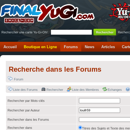
Rechercher une carte Yu-Gi-Oh! :
Recherc
Accueil
Boutique en Ligne
Forums
News
Articles
Cart
Recherche dans les Forums
Forum
Liste des Forums
Rechercher
Liste des Membres
Echanges
Rechercher par Mots-clés
Rechercher par Auteur
Rechercher dans les Forums
Rechercher dans
Titres des Sujets et Texte des 