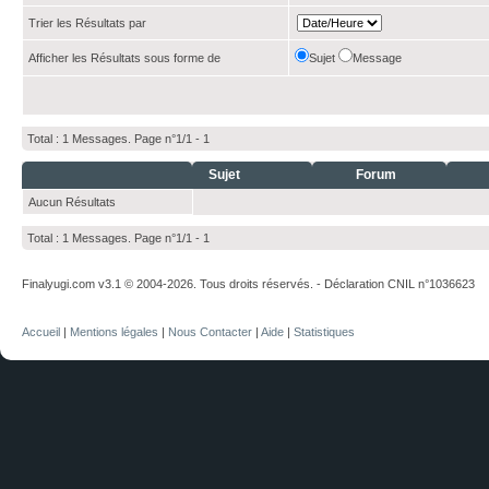
Trier les Résultats par
Afficher les Résultats sous forme de
Sujet
Message
Total : 1 Messages. Page n°1/1 -
1
Sujet
Forum
Aucun Résultats
Total : 1 Messages. Page n°1/1 -
1
Finalyugi.com v3.1 © 2004-2026. Tous droits réservés. - Déclaration CNIL n°1036623
Accueil
|
Mentions légales
|
Nous Contacter
|
Aide
|
Statistiques