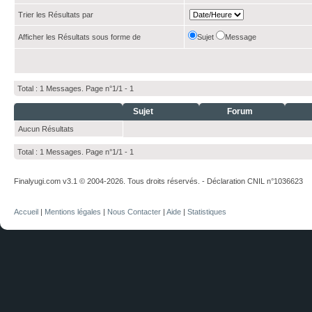
Trier les Résultats par
Afficher les Résultats sous forme de
Sujet
Message
Total : 1 Messages. Page n°1/1 -
1
Sujet
Forum
Aucun Résultats
Total : 1 Messages. Page n°1/1 -
1
Finalyugi.com v3.1 © 2004-2026. Tous droits réservés. - Déclaration CNIL n°1036623
Accueil
|
Mentions légales
|
Nous Contacter
|
Aide
|
Statistiques