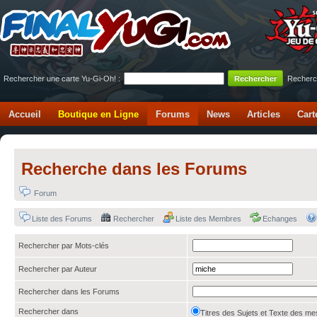
Rechercher une carte Yu-Gi-Oh! :
Recherc
Accueil
Boutique en Ligne
Forums
News
Articles
Cart
Recherche dans les Forums
Forum
Liste des Forums
Rechercher
Liste des Membres
Echanges
Rechercher par Mots-clés
Rechercher par Auteur
Rechercher dans les Forums
Rechercher dans
Titres des Sujets et Texte des 