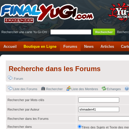
Rechercher une carte Yu-Gi-Oh! :
Recherc
Accueil
Boutique en Ligne
Forums
News
Articles
Cart
Recherche dans les Forums
Forum
Liste des Forums
Rechercher
Liste des Membres
Echanges
Rechercher par Mots-clés
Rechercher par Auteur
Rechercher dans les Forums
Rechercher dans
Titres des Sujets et Texte des 