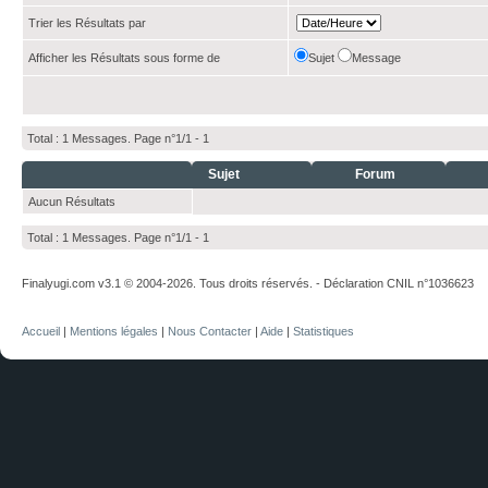
Trier les Résultats par
Afficher les Résultats sous forme de
Sujet
Message
Total : 1 Messages. Page n°1/1 -
1
Sujet
Forum
Aucun Résultats
Total : 1 Messages. Page n°1/1 -
1
Finalyugi.com v3.1 © 2004-2026. Tous droits réservés. - Déclaration CNIL n°1036623
Accueil
|
Mentions légales
|
Nous Contacter
|
Aide
|
Statistiques