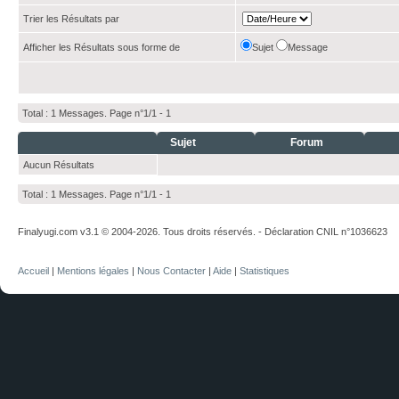
Trier les Résultats par
Afficher les Résultats sous forme de
Sujet
Message
Total : 1 Messages. Page n°1/1 -
1
Sujet
Forum
Aucun Résultats
Total : 1 Messages. Page n°1/1 -
1
Finalyugi.com v3.1 © 2004-2026. Tous droits réservés. - Déclaration CNIL n°1036623
Accueil
|
Mentions légales
|
Nous Contacter
|
Aide
|
Statistiques