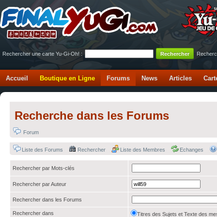
Rechercher une carte Yu-Gi-Oh! :
Recherc
Accueil
Boutique en Ligne
Forums
News
Articles
Cart
Recherche dans les Forums
Forum
Liste des Forums
Rechercher
Liste des Membres
Echanges
Rechercher par Mots-clés
Rechercher par Auteur
Rechercher dans les Forums
Rechercher dans
Titres des Sujets et Texte des 