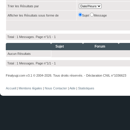
Trier les Résultats par
Afficher les Résultats sous forme de
Sujet
Message
Total : 1 Messages. Page n°1/1 -
1
Sujet
Forum
Aucun Résultats
Total : 1 Messages. Page n°1/1 -
1
Finalyugi.com v3.1 © 2004-2026. Tous droits réservés. - Déclaration CNIL n°1036623
Accueil
|
Mentions légales
|
Nous Contacter
|
Aide
|
Statistiques