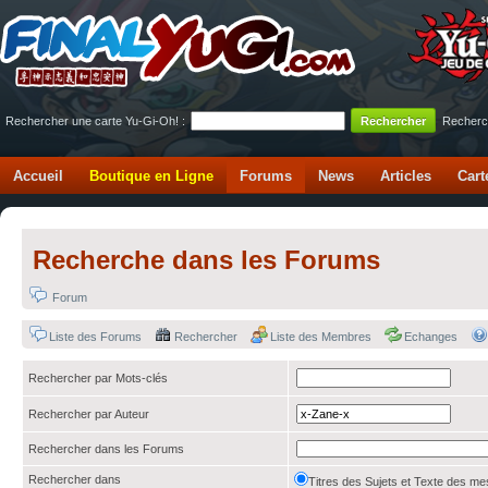
Rechercher une carte Yu-Gi-Oh! :
Recherc
Accueil
Boutique en Ligne
Forums
News
Articles
Cart
Recherche dans les Forums
Forum
Liste des Forums
Rechercher
Liste des Membres
Echanges
Rechercher par Mots-clés
Rechercher par Auteur
Rechercher dans les Forums
Rechercher dans
Titres des Sujets et Texte des 