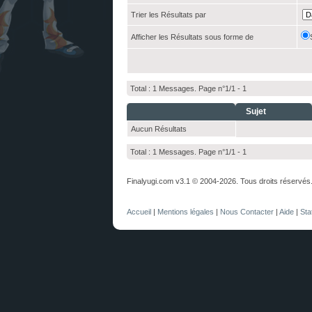
Trier les Résultats par
Afficher les Résultats sous forme de
Total : 1 Messages. Page n°1/1 -
1
Sujet
Aucun Résultats
Total : 1 Messages. Page n°1/1 -
1
Finalyugi.com v3.1 © 2004-2026. Tous droits réservés
Accueil
|
Mentions légales
|
Nous Contacter
|
Aide
|
Sta