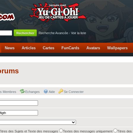
Recherche Avancée
-
Voir la liste
News
Articles
Cartes
FunCards
Avatars
Wallpapers
orums
des Membres
Echanges
Aide
Se Connecter
Titres des Sujets et Texte des messages
Textes des messages uniquement
Titres des