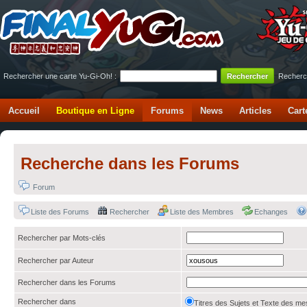
Rechercher une carte Yu-Gi-Oh! :
Recherc
Accueil
Boutique en Ligne
Forums
News
Articles
Cart
Recherche dans les Forums
Forum
Liste des Forums
Rechercher
Liste des Membres
Echanges
Rechercher par Mots-clés
Rechercher par Auteur
Rechercher dans les Forums
Rechercher dans
Titres des Sujets et Texte des 