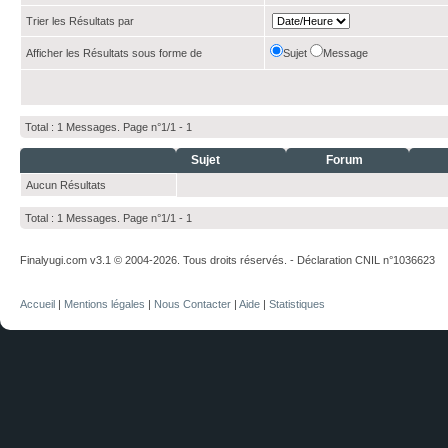
Trier les Résultats par
Afficher les Résultats sous forme de
Sujet
Message
Total : 1 Messages. Page n°1/1 -
1
Sujet
Forum
Aucun Résultats
Total : 1 Messages. Page n°1/1 -
1
Finalyugi.com v3.1 © 2004-2026. Tous droits réservés. - Déclaration CNIL n°1036623
Accueil
|
Mentions légales
|
Nous Contacter
|
Aide
|
Statistiques