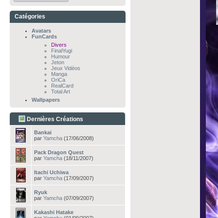
Catégories
Avatars
FunCards
Divers
FinalYugi
Humour
Jeton
Jeux Vidéos
Manga
OriCa
RealCard
Total Art
Wallpapers
Dernières Créations
Bankai
par
Yamcha
(17/06/2008)
Pack Dragon Quest
par
Yamcha
(18/11/2007)
Itachi Uchiwa
par
Yamcha
(17/09/2007)
Ryuk
par
Yamcha
(07/09/2007)
Kakashi Hatake