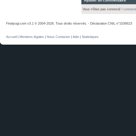
Ajouter un commentaire
Vous n'êtes pas connecté !
connect
Finalyugi.com v3.1 © 2004-2026. Tous droits réservés. - Déclaration CNIL n°1036623
Accueil
|
Mentions légales
|
Nous Contacter
|
Aide
|
Statistiques