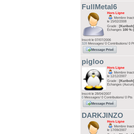
FullMetal6
Hors Ligne
Membre Inacti
le 15/02/2008
Grade :
[Kuriboh
Echanges
100 % 
Inscrit le 07/07/2006
328
Messages/ 0 Contributions/ 0 P
Message Privé
pigloo
Hors Ligne
Membre Inacti
le 12/12/2007
Grade :
[Kuriboh
Echanges (Aucun
Inscrit le 28/04/2007
0
Messages/ 0 Contributions/ 0 Pts
Message Privé
DARKJINZO
Hors Ligne
Membre Inacti
le 17/09/2007