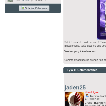
par
Yamcha
(01/09/2007)
Voir les Créations
Salut à tous! Je poste ici une FC avec
Biotechnique. Voilà, dites ce que v
Version png à évaluer svp:
Comme d'habitude ne prenez rien sa
Il y a 11 Commentaires
jaden25
Hors Ligne
Membre Inacti
le 18/10/2008
Grade :
[Kuriboh
Echanges
100 % 