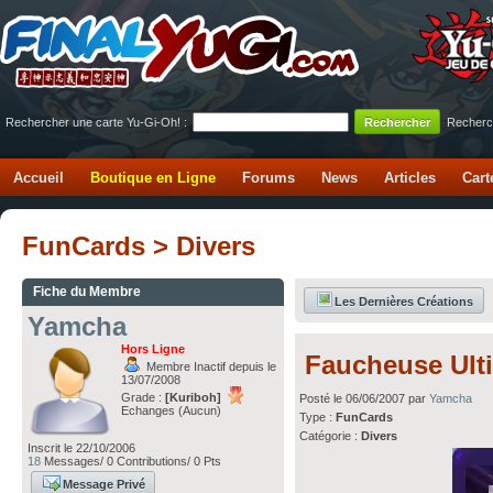
Rechercher une carte Yu-Gi-Oh! :
Recherc
Accueil
Boutique en Ligne
Forums
News
Articles
Cart
FunCards > Divers
Fiche du Membre
Les Dernières Créations
Yamcha
Hors Ligne
Faucheuse Ult
Membre Inactif depuis le
13/07/2008
Grade :
[Kuriboh]
Posté le 06/06/2007 par
Yamcha
Echanges (Aucun)
Type :
FunCards
Catégorie :
Divers
Inscrit le 22/10/2006
18
Messages/ 0 Contributions/ 0 Pts
Message Privé