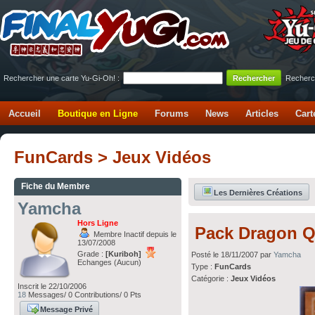
Rechercher une carte Yu-Gi-Oh! :
Recherc
Accueil
Boutique en Ligne
Forums
News
Articles
Cart
FunCards > Jeux Vidéos
Fiche du Membre
Les Dernières Créations
Yamcha
Hors Ligne
Pack Dragon Q
Membre Inactif depuis le
13/07/2008
Grade :
[Kuriboh]
Posté le 18/11/2007 par
Yamcha
Echanges (Aucun)
Type :
FunCards
Catégorie :
Jeux Vidéos
Inscrit le 22/10/2006
18
Messages/ 0 Contributions/ 0 Pts
Message Privé