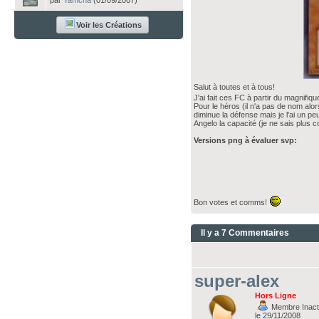
par
Yamcha
(01/09/2007)
Voir les Créations
Salut à toutes et à tous!
J'ai fait ces FC à partir du magnifi
Pour le héros (il n'a pas de nom alor
diminue la défense mais je l'ai un pe
Angelo la capacité (je ne sais plus 
Versions png à évaluer svp:
Bon votes et comms!
Il y a 7 Commentaires
super-alex
Hors Ligne
Membre Inacti
le 29/11/2008