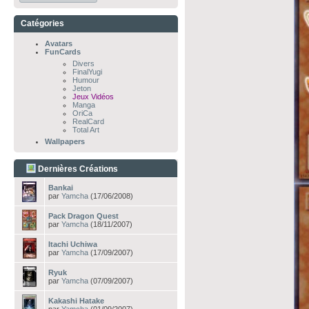
Catégories
Avatars
FunCards
Divers
FinalYugi
Humour
Jeton
Jeux Vidéos
Manga
OriCa
RealCard
Total Art
Wallpapers
Dernières Créations
Bankai
par
Yamcha
(17/06/2008)
Pack Dragon Quest
par
Yamcha
(18/11/2007)
Itachi Uchiwa
par
Yamcha
(17/09/2007)
Ryuk
par
Yamcha
(07/09/2007)
Kakashi Hatake