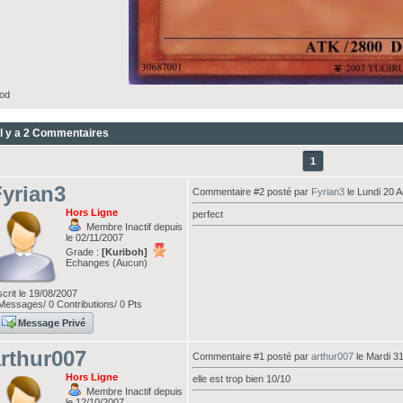
od
Il y a 2 Commentaires
1
yrian3
Commentaire #2 posté par
Fyrian3
le Lundi 20 A
Hors Ligne
perfect
Membre Inactif depuis
le 02/11/2007
Grade :
[Kuriboh]
Echanges (Aucun)
scrit le 19/08/2007
essages/ 0 Contributions/ 0 Pts
Message Privé
rthur007
Commentaire #1 posté par
arthur007
le Mardi 31
Hors Ligne
elle est trop bien 10/10
Membre Inactif depuis
le 12/10/2007