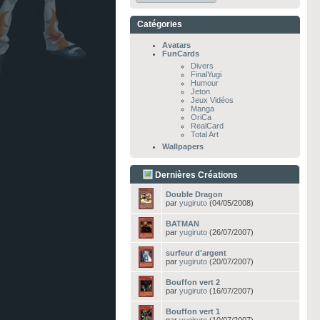
Catégories
Avatars
FunCards
Divers
FinalYugi
Humour
Jeton
Jeux Vidéos
Manga
OriCa
RealCard
Total Art
Wallpapers
Dernières Créations
Double Dragon
par
yugiruto
(04/05/2008)
BATMAN
par
yugiruto
(26/07/2007)
surfeur d'argent
par
yugiruto
(20/07/2007)
Bouffon vert 2
par
yugiruto
(16/07/2007)
Bouffon vert 1