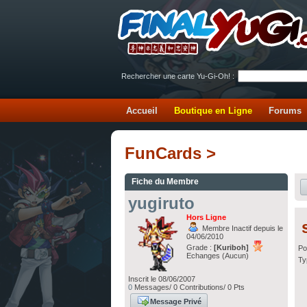
Rechercher une carte Yu-Gi-Oh! :
Accueil
Boutique en Ligne
Forums
FunCards >
Fiche du Membre
yugiruto
Hors Ligne
Membre Inactif depuis le
04/06/2010
Grade :
[Kuriboh]
Po
Echanges (Aucun)
Ty
Inscrit le 08/06/2007
0
Messages/ 0 Contributions/ 0 Pts
Message Privé