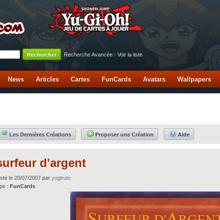
Recherche Avancée
-
Voir la liste
News
Articles
Cartes
FunCards
Avatars
Wallpapers
Les Dernières Créations
Proposer une Création
Aide
surfeur d'argent
sté le 20/07/2007 par
yugiruto
pe :
FunCards