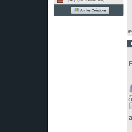
par
yugiruto
(10/07/2007)
Voir les Créations
go
F
In
0
M
a