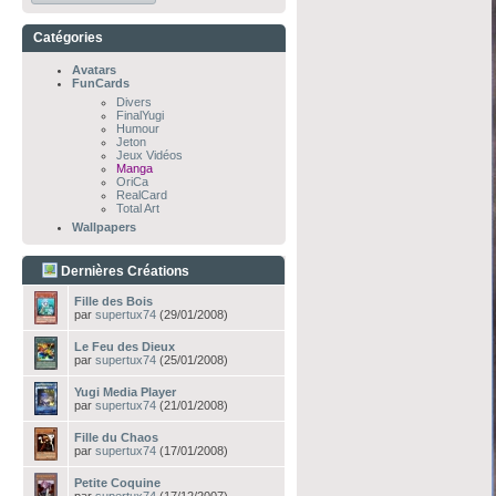
Catégories
Avatars
FunCards
Divers
FinalYugi
Humour
Jeton
Jeux Vidéos
Manga
OriCa
RealCard
Total Art
Wallpapers
Dernières Créations
Fille des Bois
par
supertux74
(29/01/2008)
Le Feu des Dieux
par
supertux74
(25/01/2008)
Yugi Media Player
par
supertux74
(21/01/2008)
Fille du Chaos
par
supertux74
(17/01/2008)
Petite Coquine