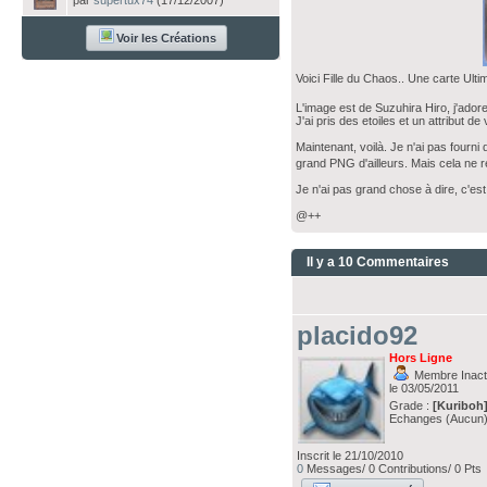
par
supertux74
(17/12/2007)
Voir les Créations
Voici Fille du Chaos.. Une carte Ult
L'image est de Suzuhira Hiro, j'adore
J'ai pris des etoiles et un attribut de
Maintenant, voilà. Je n'ai pas fourni
grand PNG d'ailleurs. Mais cela ne
Je n'ai pas grand chose à dire, c'es
@++
Il y a 10 Commentaires
placido92
Hors Ligne
Membre Inacti
le 03/05/2011
Grade :
[Kuriboh
Echanges (Aucun
Inscrit le 21/10/2010
0
Messages/ 0 Contributions/ 0 Pts