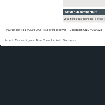
Ajouter un commentaire
Vous n'êtes pas connecté !
connect
Finalyugi.com v3.1 © 2004-2026. Tous droits réservés. - Déclaration CNIL n°1036623
Accueil
|
Mentions légales
|
Nous Contacter
|
Aide
|
Statistiques