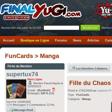
Rechercher une carte Yu-Gi-Oh! :
Recherc
Accueil
Boutique en Ligne
Forums
News
Articles
Cart
FunCards > Manga
Fiche du Membre
Les Dernières Créations
supertux74
Hors Ligne
Fille du Chaos
Membre Passif depuis le
10/09/2019
Grade :
[Kuriboh]
Posté le 17/01/2008 par
supertux74
Echanges
100 % (
19
)
Type :
FunCards
Catégorie :
Manga
Inscrit le 13/09/2005
1134
Messages/ 0 Contributions/ 12 Pts
Message Privé