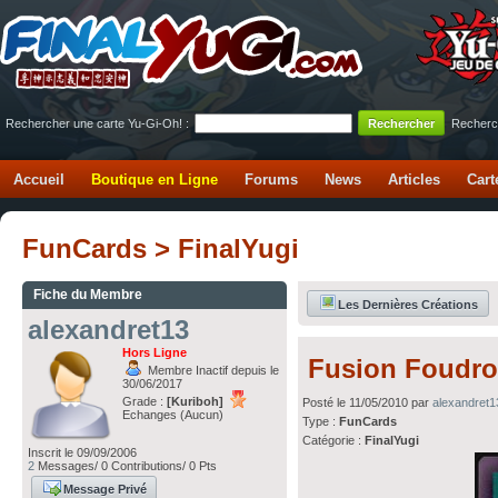
Rechercher une carte Yu-Gi-Oh! :
Recherc
Accueil
Boutique en Ligne
Forums
News
Articles
Cart
FunCards > FinalYugi
Fiche du Membre
Les Dernières Créations
alexandret13
Hors Ligne
Fusion Foudro
Membre Inactif depuis le
30/06/2017
Grade :
[Kuriboh]
Posté le 11/05/2010 par
alexandret1
Echanges (Aucun)
Type :
FunCards
Catégorie :
FinalYugi
Inscrit le 09/09/2006
2
Messages/ 0 Contributions/ 0 Pts
Message Privé