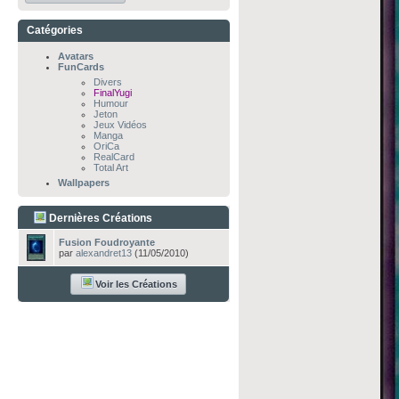
Catégories
Avatars
FunCards
Divers
FinalYugi
Humour
Jeton
Jeux Vidéos
Manga
OriCa
RealCard
Total Art
Wallpapers
Dernières Créations
Fusion Foudroyante
par
alexandret13
(11/05/2010)
Voir les Créations