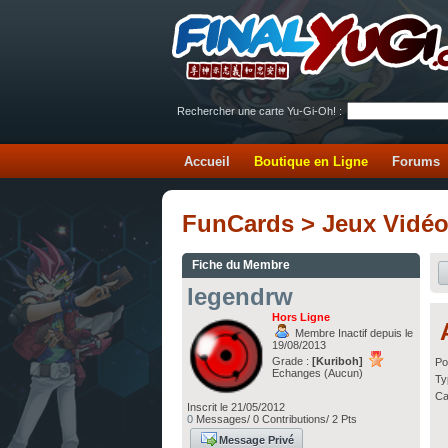
Rechercher une carte Yu-Gi-Oh! :
Accueil
Boutique en Ligne
Forums
FunCards > Jeux Vidé
Fiche du Membre
legendrw
Hors Ligne
Membre Inactif depuis le
19/08/2013
Grade :
[Kuriboh]
Po
Echanges (Aucun)
Ty
Ca
Inscrit le 21/05/2012
0
Messages/ 0 Contributions/ 2 Pts
Message Privé