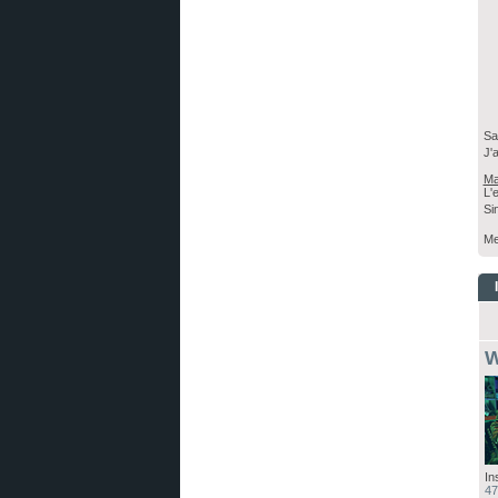
Sa
J'
Ma
L'
Si
Me
W
In
47