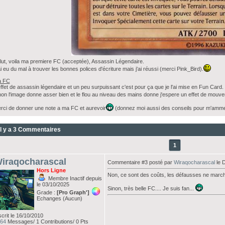
lut, voila ma premiere FC (acceptée), Assassin Légendaire.
ai eu du mal à trouver les bonnes polices d'écriture mais j'ai réussi (merci Pink_Bird).
 FC
effet de assassin légendaire et un peu surpuissant c'est pour ça que je l'ai mise en Fun Card.
non l'image donne asser bien et le flou au niveau des mains donne j'espere un effet de mouv
rci de donner une note a ma FC et aurevoir
(donnez moi aussi des conseils pour m'ammeli
Il y a 3 Commentaires
1
iraqocharascal
Commentaire #3 posté par
Wiraqocharascal
le 
Hors Ligne
Non, ce sont des coûts, les défausses ne march
Membre Inactif depuis
le 03/10/2025
Sinon, très belle FC.... Je suis fan...
Grade :
[Pro Graph']
Echanges (Aucun)
scrit le 16/10/2010
64
Messages/ 1 Contributions/ 0 Pts