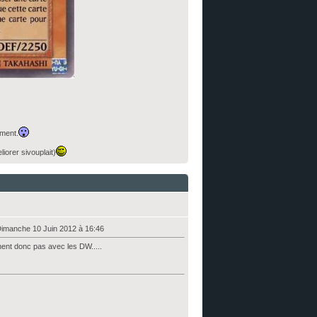
ement.
orer sivouplait)
Dimanche 10 Juin 2012 à 16:46
ent donc pas avec les DW.....