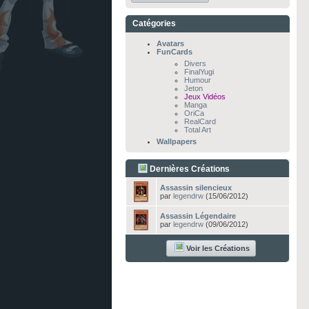
Catégories
Avatars
FunCards
Divers
FinalYugi
Humour
Jeton
Jeux Vidéos
Manga
OriCa
RealCard
Total Art
Wallpapers
Dernières Créations
Assassin silencieux
par
legendrw
(15/06/2012)
Assassin Légendaire
par
legendrw
(09/06/2012)
Voir les Créations