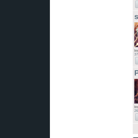
s
In
37
P
In
26