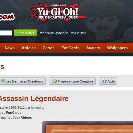
Recherche Avancée
-
Voir la liste
News
Articles
Cartes
FunCards
Avatars
Wallpapers
os
Les Dernières Créations
Proposer une Création
Aide
Assassin Légendaire
sté le 09/06/2012 par
legendrw
pe :
FunCards
tégorie :
Jeux Vidéos