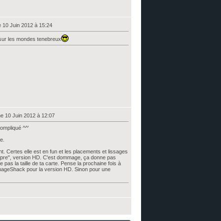
 10 Juin 2012 à 15:24
 sur les mondes tenebreux
e 10 Juin 2012 à 12:07
compliqué ^^'
e.
 Certes elle est en fun et les placements et lissages
propre", version HD. C'est dommage, ça donne pas
 pas la taille de ta carte. Pense la prochaine fois à
ageShack pour la version HD. Sinon pour une