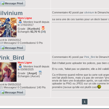
Message Privé
ilvinium
Commentaire #2 posté par
silvinium
le Dimanche
Hors Ligne
sa sera une de ces tueries pour un deck baser
Membre Inactif depuis
le 17/02/2017
Grade :
[Kuriboh]
Echanges
82,76 % (
34
)
scrit le 19/03/2012
18
Messages/ 0 Contributions/ 0 Pts
Message Privé
ink_Bird
Commentaire #1 posté par
Pink_Bird
le Dimanch
Hors Ligne
Bah il fallait juste uploader les polices, pas bien 
Membre Inactif depuis
Et tu vois, 'fallait pas se plaindre, elle a été validé
le 03/08/2025
Grade :
[Angel]
Ca m'étonne quand même que la carte soit argent.
Echanges (Aucun)
ont l'air plutôt bons, mais y'a pas de version "
envie de faire une évaluation après, on sait même
uploader ta PNG ou JPEG sur un site comme Im
scrit le 09/05/2010
première j'avoue qu'elle est plutôt cool
21
Messages/ 0 Contributions/ 140 Pts
Message Privé
1