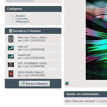
Catégories
Avatars
FunCards
Wallpapers
Dernières Créations
Mais Que Fait Le Héros
par
znight
(13/09/2010)
dark girl
par
znight
(23/09/2009)
magik-girl
par
znight
(22/09/2009)
DAT JUGEMENT GORZ
par
znight
(21/09/2009)
EXPLOSION FINALE
par
znight
(20/09/2009)
Voir les Créations
Ajouter un commentaire
Vous n'êtes pas connecté !
connect