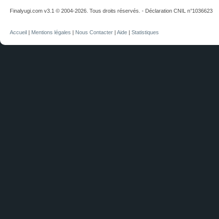
Finalyugi.com v3.1 © 2004-2026. Tous droits réservés. - Déclaration CNIL n°1036623
Accueil
|
Mentions légales
|
Nous Contacter
|
Aide
|
Statistiques