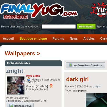
Rechercher une carte Yu-Gi-Oh! :
Recherc
Accueil
Boutique en Ligne
Forums
News
Articles
Cart
Wallpapers >
Fiche du Membre
Les Dernières Créations
znight
Hors Ligne
dark girl
Membre Inactif depuis le
23/12/2010
Grade :
[Kuriboh]
Posté le 23/09/2009 par
znight
Echanges (Aucun)
Type :
Wallpapers
Inscrit le 03/08/2009
0
Messages/ 0 Contributions/ 0 Pts
Message Privé