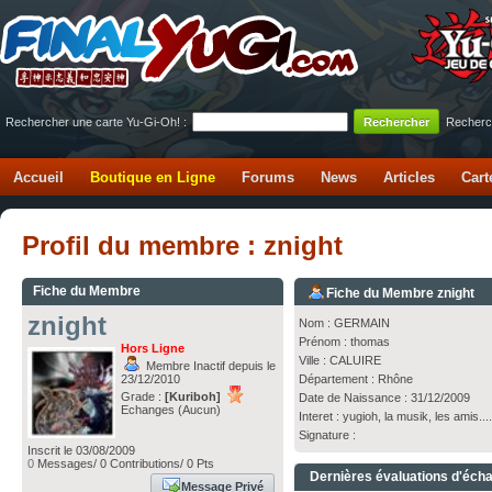
Rechercher une carte Yu-Gi-Oh! :
Recherc
Accueil
Boutique en Ligne
Forums
News
Articles
Cart
Profil du membre : znight
Fiche du Membre
Fiche du Membre znight
znight
Nom : GERMAIN
Prénom : thomas
Hors Ligne
Ville : CALUIRE
Membre Inactif depuis le
23/12/2010
Département : Rhône
Grade :
[Kuriboh]
Date de Naissance : 31/12/2009
Echanges (Aucun)
Interet : yugioh, la musik, les amis....
Signature :
Inscrit le 03/08/2009
0
Messages/ 0 Contributions/ 0 Pts
Dernières évaluations d'éch
Message Privé