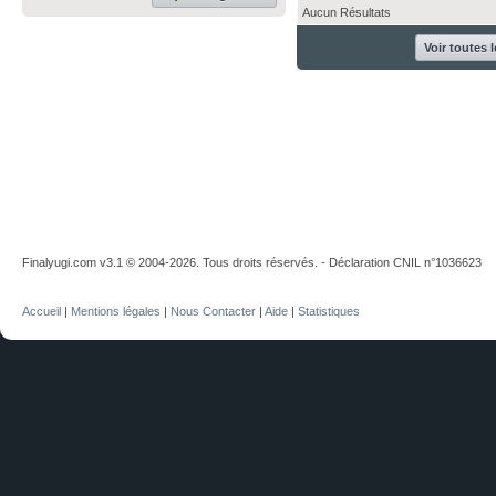
Aucun Résultats
Voir toutes 
Finalyugi.com v3.1 © 2004-2026. Tous droits réservés. - Déclaration CNIL n°1036623
Accueil
|
Mentions légales
|
Nous Contacter
|
Aide
|
Statistiques