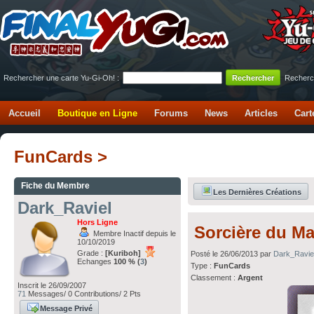
Rechercher une carte Yu-Gi-Oh! :
Recherc
Accueil
Boutique en Ligne
Forums
News
Articles
Cart
FunCards >
Fiche du Membre
Les Dernières Créations
Dark_Raviel
Hors Ligne
Sorcière du Ma
Membre Inactif depuis le
10/10/2019
Grade :
[Kuriboh]
Posté le 26/06/2013 par
Dark_Ravie
Echanges
100 % (
3
)
Type :
FunCards
Classement :
Argent
Inscrit le 26/09/2007
71
Messages/ 0 Contributions/ 2 Pts
Message Privé