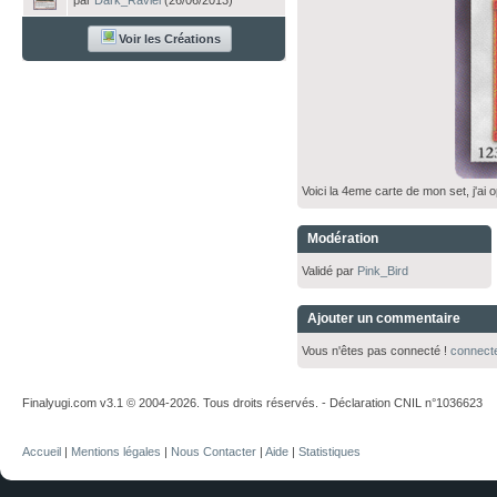
par
Dark_Raviel
(26/06/2013)
Voir les Créations
Voici la 4eme carte de mon set, j'ai
Modération
Validé par
Pink_Bird
Ajouter un commentaire
Vous n'êtes pas connecté !
connect
Finalyugi.com v3.1 © 2004-2026. Tous droits réservés. - Déclaration CNIL n°1036623
Accueil
|
Mentions légales
|
Nous Contacter
|
Aide
|
Statistiques