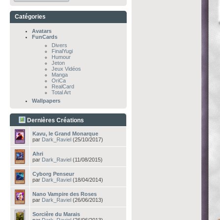
Catégories
Avatars
FunCards
Divers
FinalYugi
Humour
Jeton
Jeux Vidéos
Manga
OriCa
RealCard
Total Art
Wallpapers
Dernières Créations
Kavu, le Grand Monarque
par
Dark_Raviel
(25/10/2017)
Ahri
par
Dark_Raviel
(11/08/2015)
Cyborg Penseur
par
Dark_Raviel
(18/04/2014)
Nano Vampire des Roses
par
Dark_Raviel
(26/06/2013)
Sorcière du Marais