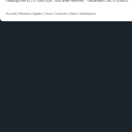
Finalyugi.com v3.1 © 2004-2026. Tous droits réservés. - Déclaration CNIL n°1036623
Accueil
|
Mentions légales
|
Nous Contacter
|
Aide
|
Statistiques