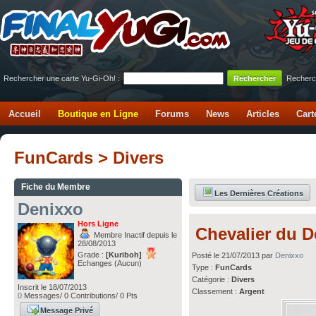
Rechercher une carte Yu-Gi-Oh! :
Recherc
Accueil
Boutique en Ligne
Forums
News
Articles
Cart
FunCards > Divers
Fiche du Membre
Les Dernières Créations
Denixxo
Hors Ligne
Chevalier du D
Membre Inactif depuis le
28/08/2013
Grade :
[Kuriboh]
Posté le 21/07/2013 par
Denixxo
Echanges (Aucun)
Type :
FunCards
Catégorie :
Divers
Inscrit le 18/07/2013
Classement :
Argent
0
Messages/ 0 Contributions/ 0 Pts
Message Privé