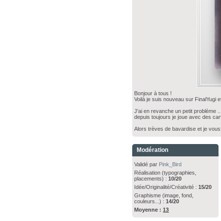
Bonjour à tous !
Voilà je suis nouveau sur FinalYugi e
J'ai en revanche un petit problème ..
depuis toujours je joue avec des car
Alors trèves de bavardise et je vous
Modération
Validé par
Pink_Bird
Réalisation (typographies,
placements) :
10/20
Idée/Originalité/Créativité :
15/20
Graphisme (image, fond,
couleurs...) :
14/20
Moyenne :
13