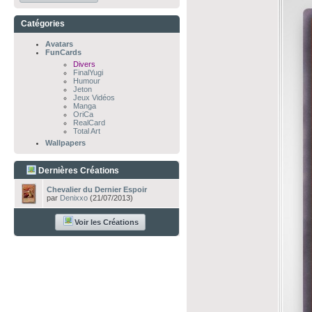
Catégories
Avatars
FunCards
Divers
FinalYugi
Humour
Jeton
Jeux Vidéos
Manga
OriCa
RealCard
Total Art
Wallpapers
Dernières Créations
Chevalier du Dernier Espoir
par
Denixxo
(21/07/2013)
Voir les Créations