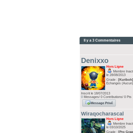
Il y a 3 Commentaires
Denixxo
Hors Ligne
Membre Inacti
le 28/08/2013
Grade :
[Kuriboh
Echanges (Aucun
Inscrit le 18/07/2013
0
Messages/ 0 Contributions/ 0 Pts
Message Privé
Wiraqocharascal
Hors Ligne
Membre Inacti
le 03/10/2025
Grade :
[Pro Grap