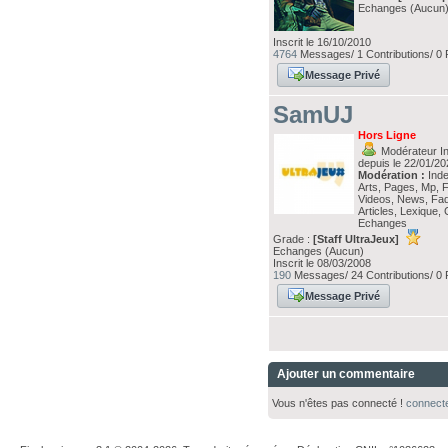
Echanges (Aucun
Inscrit le 16/10/2010
4764
Messages/ 1 Contributions/ 0 
Message Privé
SamUJ
Hors Ligne
Modérateur In
depuis le 22/01/2
Modération :
Index
Arts, Pages, Mp, 
Videos, News, Faq
Articles, Lexique, 
Echanges
Grade :
[Staff UltraJeux]
Echanges (Aucun)
Inscrit le 08/03/2008
190
Messages/ 24 Contributions/ 0 
Message Privé
Ajouter un commentaire
Vous n'êtes pas connecté !
connect