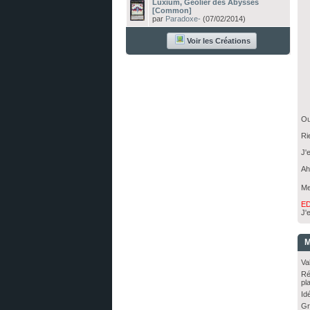
Luxium, Géôlier des Abysses
[Common]
par
Paradoxe-
(07/02/2014)
Voir les Créations
Ou
Ri
J'
Ah
Me
ED
J'
M
Va
Ré
pl
Idé
Gr