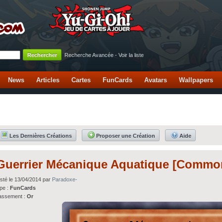
Recherche Avancée
-
Voir la liste
News
Articles
Cartes
FunCards
Avatars
Wallpapers
Les Dernières Créations
Proposer une Création
Aide
Guerrier Mécanique Aquatique [Commo
sté le 13/04/2014 par
Paradoxe-
pe :
FunCards
assement :
Or