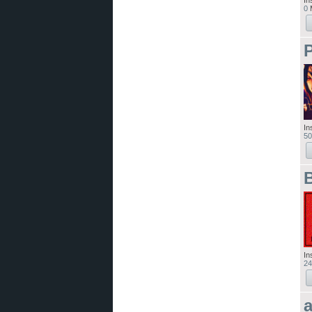
In
0
M
In
50
B
In
24
a