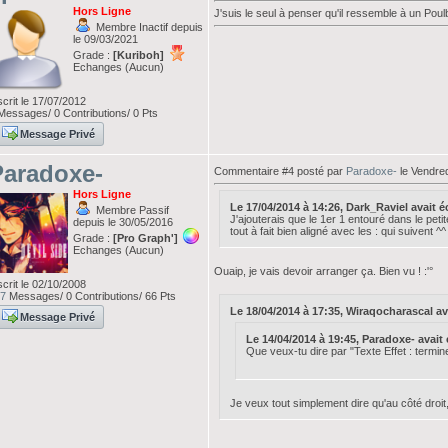
Hors Ligne
J'suis le seul à penser qu'il ressemble à un Po
Membre Inactif depuis
le 09/03/2021
Grade :
[Kuriboh]
Echanges (Aucun)
scrit le 17/07/2012
essages/ 0 Contributions/ 0 Pts
Message Privé
Paradoxe-
Commentaire #4 posté par
Paradoxe-
le Vendred
Hors Ligne
Le 17/04/2014 à 14:26, Dark_Raviel avait écr
Membre Passif
J'ajouterais que le 1er 1 entouré dans le pet
depuis le 30/05/2016
tout à fait bien aligné avec les : qui suivent ^^
Grade :
[Pro Graph']
Echanges (Aucun)
Ouaip, je vais devoir arranger ça. Bien vu ! :'°
scrit le 02/10/2008
7
Messages/ 0 Contributions/ 66 Pts
Le 18/04/2014 à 17:35, Wiraqocharascal avai
Message Privé
Le 14/04/2014 à 19:45, Paradoxe- avait éc
Que veux-tu dire par "Texte Effet : termine
Je veux tout simplement dire qu'au côté droit, 