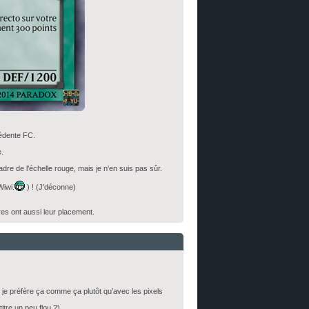
cédente FC.
.
adre de l'échelle rouge, mais je n'en suis pas sûr.
Wiwi.
) ! (J'déconne)
res ont aussi leur placement.
is je préfère ça comme ça plutôt qu’avec les pixels
titre un peu flou ?)