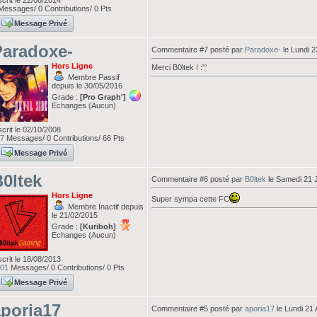
scrit le 22/08/2014
essages/ 0 Contributions/ 0 Pts
Message Privé
Paradoxe-
Commentaire #7 posté par
Paradoxe-
le Lundi 2
Hors Ligne
Merci B0ltek ! :'°
Membre Passif
depuis le 30/05/2016
Grade :
[Pro Graph']
Echanges (Aucun)
scrit le 02/10/2008
7
Messages/ 0 Contributions/ 66 Pts
Message Privé
0ltek
Commentaire #6 posté par
B0ltek
le Samedi 21 J
Hors Ligne
Super sympa cette FC
Membre Inactif depuis
le 21/02/2015
Grade :
[Kuriboh]
Echanges (Aucun)
scrit le 18/08/2013
01
Messages/ 0 Contributions/ 0 Pts
Message Privé
poria17
Commentaire #5 posté par
aporia17
le Lundi 21 