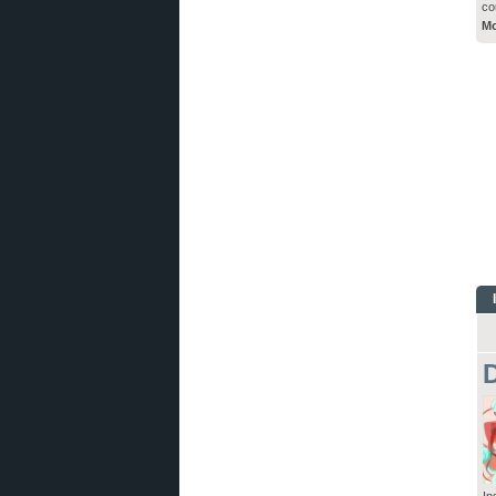
co
Mo