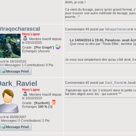
Ahhh, je vois !
Ca vient du lissage, parce qu'en grand format, c'
pour trouver une autre méthode de lissage, parce 
pourrie. :'°
iraqocharascal
Commentaire #3 posté par
Wiraqocharascal
le V
Hors Ligne
Membre Inactif depuis
Le 14/04/2014 à 19:45, Paradoxe- avait écrit
le 03/10/2025
Que veux-tu dire par "Texte Effet : termine 1p
Grade :
[Pro Graph']
Echanges (Aucun)
Je veux tout simplement dire qu'au côté droit, il 
scrit le 16/10/2010
64
Messages/ 1 Contributions/ 0 Pts
Message Privé
ark_Raviel
Commentaire #2 posté par
Dark_Raviel
le Jeudi
Hors Ligne
J'ajouterais que le 1er 1 entouré dans le petite 
fait bien aligné avec les : qui suivent ^^
Membre Inactif depuis
le 10/10/2019
Grade :
[Kuriboh]
Echanges
100 % (
3
)
scrit le 26/09/2007
Messages/ 0 Contributions/ 2 Pts
Message Privé