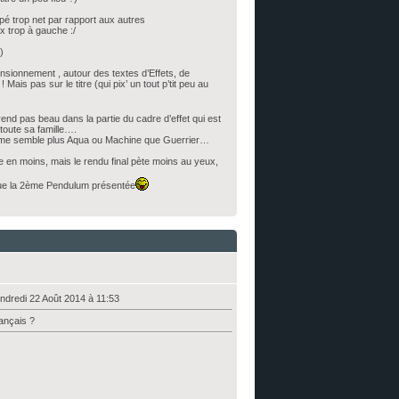
upé trop net par rapport aux autres
px trop à gauche :/
)
ensionnement , autour des textes d’Effets, de
ais pas sur le titre (qui pix’ un tout p’tit peu au
rend pas beau dans la partie du cadre d’effet qui est
toute sa famille….
; il me semble plus Aqua ou Machine que Guerrier…
 en moins, mais le rendu final pète moins au yeux,
s que la 2ème Pendulum présentée
ndredi 22 Août 2014 à 11:53
ançais ?