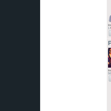
In
1
M
In
50