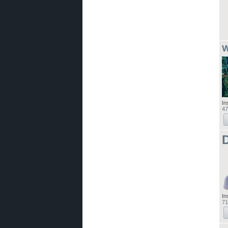
W
In
47
D
In
71