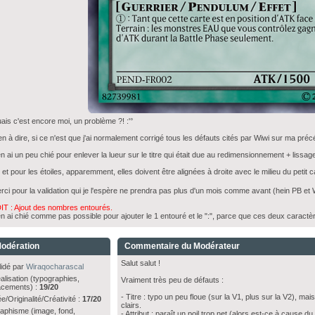
ais c'est encore moi, un problème ?! :'°
en à dire, si ce n'est que j'ai normalement corrigé tous les défauts cités par Wiwi sur ma pré
en ai un peu chié pour enlever la lueur sur le titre qui était due au redimensionnement + lissage
 et pour les étoiles, apparemment, elles doivent être alignées à droite avec le milieu du petit c
rci pour la validation qui je l'espère ne prendra pas plus d'un mois comme avant (hein PB et 
IT : Ajout des nombres entourés.
en ai chié comme pas possible pour ajouter le 1 entouré et le ":", parce que ces deux caractè
odération
Commentaire du Modérateur
Salut salut !
lidé par
Wiraqocharascal
alisation (typographies,
Vraiment très peu de défauts :
acements) :
19/20
- Titre : typo un peu floue (sur la V1, plus sur la V2), ma
e/Originalité/Créativité :
17/20
clairs.
aphisme (image, fond,
- Attribut : paraît un poil trop net (alors est-ce à cause du 