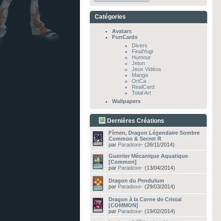
Catégories
Avatars
FunCards
Divers
FinalYugi
Humour
Jeton
Jeux Vidéos
Manga
OriCa
RealCard
Total Art
Wallpapers
Dernières Créations
Fírnen, Dragon Légendaire Sombre
Common & Secret R
par
Paradoxe-
(26/11/2014)
Guerrier Mécanique Aquatique
[Common]
par
Paradoxe-
(13/04/2014)
Dragon du Pendulum
par
Paradoxe-
(29/03/2014)
Dragon à la Corne de Cristal
[COMMON]
par
Paradoxe-
(19/02/2014)