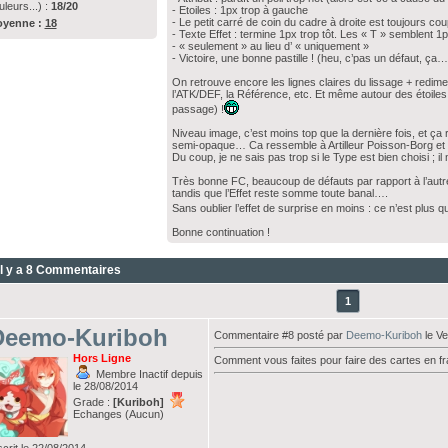
uleurs...) :
18/20
- Etoiles : 1px trop à gauche
- Le petit carré de coin du cadre à droite est toujours co
yenne :
18
- Texte Effet : termine 1px trop tôt. Les « T » semblent 1
- « seulement » au lieu d’ « uniquement »
- Victoire, une bonne pastille ! (heu, c’pas un défaut, ça…
On retrouve encore les lignes claires du lissage + redim
l’ATK/DEF, la Référence, etc. Et même autour des étoiles ! M
passage) !
Niveau image, c’est moins top que la dernière fois, et ça 
semi-opaque… Ca ressemble à Artilleur Poisson-Borg et 
Du coup, je ne sais pas trop si le Type est bien choisi 
Très bonne FC, beaucoup de défauts par rapport à l’autre
tandis que l’Effet reste somme toute banal….
Sans oublier l’effet de surprise en moins : ce n’est plu
Bonne continuation !
Il y a 8 Commentaires
1
Deemo-Kuriboh
Commentaire #8 posté par
Deemo-Kuriboh
le Ve
Hors Ligne
Comment vous faites pour faire des cartes en fr
Membre Inactif depuis
le 28/08/2014
Grade :
[Kuriboh]
Echanges (Aucun)