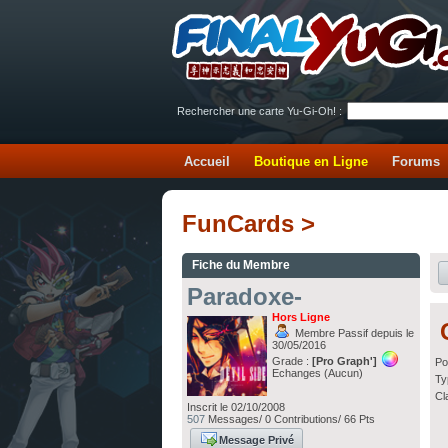
Rechercher une carte Yu-Gi-Oh! :
Accueil
Boutique en Ligne
Forums
FunCards >
Fiche du Membre
Paradoxe-
Hors Ligne
Membre Passif depuis le
30/05/2016
Grade :
[Pro Graph']
Po
Echanges (Aucun)
Ty
Cl
Inscrit le 02/10/2008
507
Messages/ 0 Contributions/ 66 Pts
Message Privé