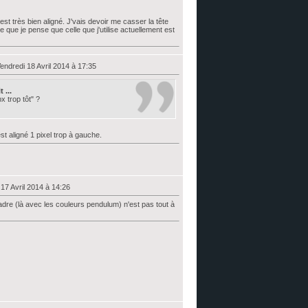
est très bien aligné. J'vais devoir me casser la tête
que je pense que celle que j'utilise actuellement est
endredi 18 Avril 2014 à 17:35
 ...
x trop tôt" ?
est aligné 1 pixel trop à gauche.
 17 Avril 2014 à 14:26
cadre (là avec les couleurs pendulum) n'est pas tout à