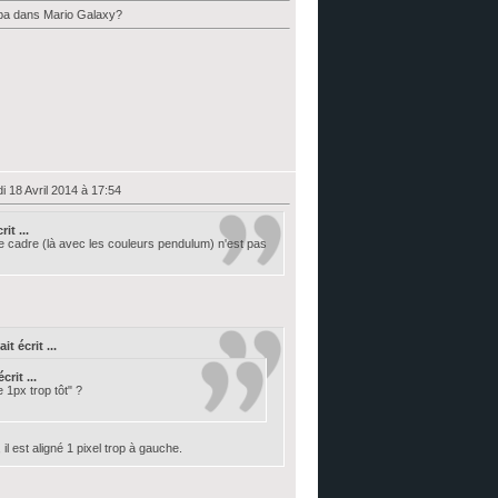
ulba dans Mario Galaxy?
i 18 Avril 2014 à 17:54
it ...
ite cadre (là avec les couleurs pendulum) n'est pas
t écrit ...
rit ...
 1px trop tôt" ?
il est aligné 1 pixel trop à gauche.