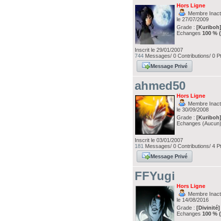
Hors Ligne
Membre Inacti
le 27/07/2009
Grade :
[Kuriboh
Echanges
100 % 
Inscrit le 29/01/2007
744
Messages/ 0 Contributions/ 0 P
Message Privé
ahmed50
Hors Ligne
Membre Inacti
le 30/09/2008
Grade :
[Kuriboh
Echanges (Aucun
Inscrit le 03/01/2007
181
Messages/ 0 Contributions/ 4 P
Message Privé
FFYugi
Hors Ligne
Membre Inacti
le 14/08/2016
Grade :
[Divinité]
Echanges
100 % 