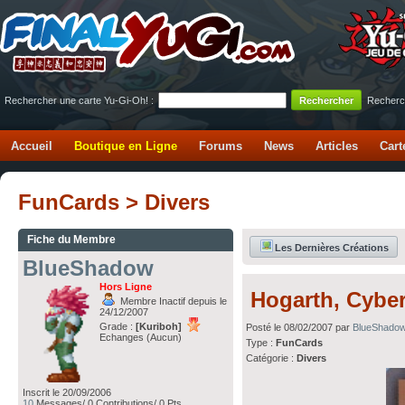
Rechercher une carte Yu-Gi-Oh! :
Recherc
Accueil
Boutique en Ligne
Forums
News
Articles
Cart
FunCards > Divers
Fiche du Membre
Les Dernières Créations
BlueShadow
Hors Ligne
Hogarth, Cyber
Membre Inactif depuis le
24/12/2007
Grade :
[Kuriboh]
Posté le 08/02/2007 par
BlueShado
Echanges (Aucun)
Type :
FunCards
Catégorie :
Divers
Inscrit le 20/09/2006
10
Messages/ 0 Contributions/ 0 Pts