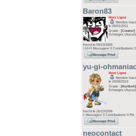
Baron83
Hors Ligne
Membre Inacti
le 05/01/2011
Grade :
[Creator]
Echanges (Aucun
Inscrit le 09/10/2005
14849
Messages/ 0 Contributions/ 
Message Privé
yu-gi-ohmania
Hors Ligne
Membre Inacti
le 20/09/2010
Grade :
[Kuriboh
Echanges (Aucun
Inscrit le 26/10/2006
0
Messages/ 0 Contributions/ 0 Pts
Message Privé
neocontact