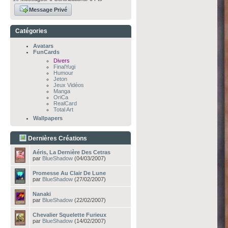
Message Privé
Catégories
Avatars
FunCards
Divers
FinalYugi
Humour
Jeton
Jeux Vidéos
Manga
OriCa
RealCard
Total Art
Wallpapers
Dernières Créations
Aéris, La Dernière Des Cetras
par
BlueShadow
(04/03/2007)
Promesse Au Clair De Lune
par
BlueShadow
(27/02/2007)
Nanaki
par
BlueShadow
(22/02/2007)
Chevalier Squelette Furieux
par
BlueShadow
(14/02/2007)