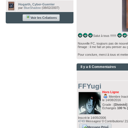
Hogarth, Cyber-Guerrier
par
BlueShadow
(08/02/2007)
Voir les Créations
Salut à tous !!!!!!!
Nouvelle FC, toujours pas de nouvell
l'image : il me fait un peu penser au
Pour conclure, merci à tous et met
Il y a 6 Commentaires
FFYugi
Hors Ligne
Membre Inacti
le 14/08/2016
Grade :
[Divinité]
Echanges
100 % 
Inscrit le 14/05/2006
4749
Messages/ 0 Contributions/ 21
Message Privé